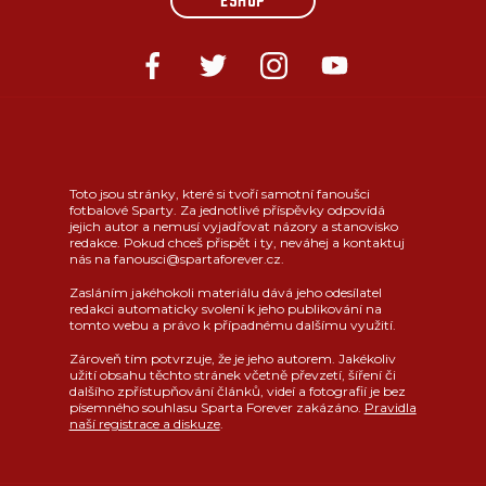
ESHOP
Toto jsou stránky, které si tvoří samotní fanoušci
fotbalové Sparty. Za jednotlivé příspěvky odpovídá
jejich autor a nemusí vyjadřovat názory a stanovisko
redakce. Pokud chceš přispět i ty, neváhej a kontaktuj
nás na fanousci@spartaforever.cz.
Zasláním jakéhokoli materiálu dává jeho odesílatel
redakci automaticky svolení k jeho publikování na
tomto webu a právo k případnému dalšímu využití.
Zároveň tím potvrzuje, že je jeho autorem. Jakékoliv
užití obsahu těchto stránek včetně převzetí, šíření či
dalšího zpřístupňování článků, videí a fotografií je bez
písemného souhlasu Sparta Forever zakázáno.
Pravidla
naší registrace a diskuze
.