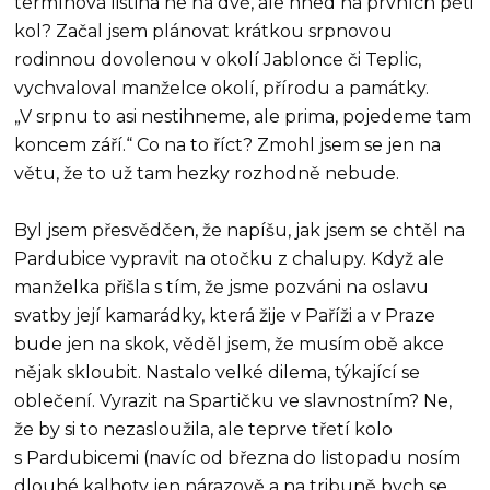
termínová listina ne na dvě, ale hned na prvních pěti
kol? Začal jsem plánovat krátkou srpnovou
rodinnou dovolenou v okolí Jablonce či Teplic,
vychvaloval manželce okolí, přírodu a památky.
„V srpnu to asi nestihneme, ale prima, pojedeme tam
koncem září.“ Co na to říct? Zmohl jsem se jen na
větu, že to už tam hezky rozhodně nebude.
Byl jsem přesvědčen, že napíšu, jak jsem se chtěl na
Pardubice vypravit na otočku z chalupy. Když ale
manželka přišla s tím, že jsme pozváni na oslavu
svatby její kamarádky, která žije v Paříži a v Praze
bude jen na skok, věděl jsem, že musím obě akce
nějak skloubit. Nastalo velké dilema, týkající se
oblečení. Vyrazit na Spartičku ve slavnostním? Ne,
že by si to nezasloužila, ale teprve třetí kolo
s Pardubicemi (navíc od března do listopadu nosím
dlouhé kalhoty jen nárazově a na tribuně bych se