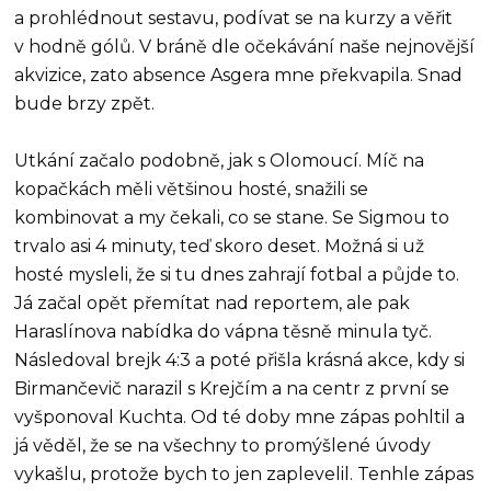
a prohlédnout sestavu, podívat se na kurzy a věřit
v hodně gólů. V bráně dle očekávání naše nejnovější
akvizice, zato absence Asgera mne překvapila. Snad
bude brzy zpět.
Utkání začalo podobně, jak s Olomoucí. Míč na
kopačkách měli většinou hosté, snažili se
kombinovat a my čekali, co se stane. Se Sigmou to
trvalo asi 4 minuty, teď skoro deset. Možná si už
hosté mysleli, že si tu dnes zahrají fotbal a půjde to.
Já začal opět přemítat nad reportem, ale pak
Haraslínova nabídka do vápna těsně minula tyč.
Následoval brejk 4:3 a poté přišla krásná akce, kdy si
Birmančevič narazil s Krejčím a na centr z první se
vyšponoval Kuchta. Od té doby mne zápas pohltil a
já věděl, že se na všechny to promýšlené úvody
vykašlu, protože bych to jen zaplevelil. Tenhle zápas