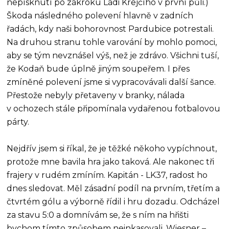
nepísknutí po zákroku Ládi Krejčího v první půli.)
Škoda následného polevení hlavně v zadních
řadách, kdy naši bohorovnost Pardubice potrestali.
Na druhou stranu tohle varování by mohlo pomoci,
aby se tým nevznášel výš, než je zdrávo. Všichni tuší,
že Kodaň bude úplně jiným soupeřem. I přes
zmíněné polevení jsme si vypracovávali další šance.
Přestože nebyly přetaveny v branky, nálada
v ochozech stále připomínala vydařenou fotbalovou
párty.
Nejdřív jsem si říkal, že je těžké někoho vypíchnout,
protože mne bavila hra jako taková. Ale nakonec tři
frajery v rudém zmíním. Kapitán - LK37, radost ho
dnes sledovat. Měl zásadní podíl na prvním, třetím a
čtvrtém gólu a výborně řídil i hru dozadu. Odcházel
za stavu 5:0 a domnívám se, že s ním na hřišti
bychom tímto způsobem neinkasovali. Wiesner –