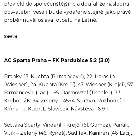
převlékl do společenštějšího a doufal, že následná
posvatební veselí bude vydařené stejně, jako právě
proběhnuvší oslava fotbalu na Letné.
saeta
AC Sparta Praha – FK Pardubice 5:2 (3:0)
Branky: 15. Kuchta (Birmančević), 22. Haraslín
(Wiesner), 24. Kuchta (Krejčí), 47. Wiesner (Krejčí), 57.
Birmančević (Laci) – 65. Darmovzal (Tischler), 73.
Krobot. ŽK: 34. Zelený – 45+4. Surzyn. Rozhodčí: T.
Klíma – J. Kubr, L. Slavíček. Návštěva: 16 911.
Sestava Sparty: Vindahl – Krejčí (61. Gomez), Panák,
Vitík – Zelený (46. Ryneš), Sadílek, Kairinen (46. Laci),