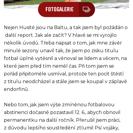
FOTOGALERIE
Nejen Husité jsou na Baltu, a tak jsem byl požádán o
další report. Jak ale začít? V hlavě se mi vyrojilo
několik úvodů. Třeba napsat o tom, jak mne závěr
minulé sezony unavil tak, že jsem po zisku titulu
fotbal úplně vytěsnil a věnoval se lidem a věcem, na
které jsem před tím neměl čas. Při tom jsem se
pořád připitoměle usmíval, protože ten pocit štěstí
z titulu neodcházel a stále jsem se koupal v záplavě
endorfinů.
Nebo tom, jak jsem výše zmíněnou fotbalovou
abstinenci dočasně pozastavil 12. 6., abych obnovil
permanentku na další ročník. Přerušil jsem práci,
z důvodu lepšího soustředění ztlumil Psí vojáky,