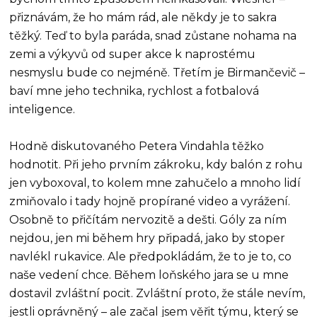
přiznávám, že ho mám rád, ale někdy je to sakra
těžký. Teď to byla paráda, snad zůstane nohama na
zemi a výkyvů od super akce k naprostému
nesmyslu bude co nejméně. Třetím je Birmančevič –
baví mne jeho technika, rychlost a fotbalová
inteligence.
Hodně diskutovaného Petera Vindahla těžko
hodnotit. Při jeho prvním zákroku, kdy balón z rohu
jen vyboxoval, to kolem mne zahučelo a mnoho lidí
zmiňovalo i tady hojně propírané video a vyrážení.
Osobně to přičítám nervozitě a dešti. Góly za ním
nejdou, jen mi během hry připadá, jako by stoper
navlékl rukavice. Ale předpokládám, že to je to, co
naše vedení chce. Během loňského jara se u mne
dostavil zvláštní pocit. Zvláštní proto, že stále nevím,
jestli oprávněný – ale začal jsem věřit týmu, který se