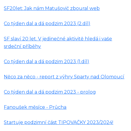
SF20let: Jak nám Matušovič zboural web
Co týden dal a dá podzim 2023 (2.díl)
SF slaví 20 let. V jedinečné aktivitě hledá i vaše
srdeční příběhy
Co týden dal a dá podzim 2023 (1.díl)
Něco za něco - report z výhry Sparty nad Olomoucí
Co týden dal a dá podzim 2023 - prolog
Fanoušek měsíce - Průcha
Startuje podzimní část TIPOVAČKY 2023/2024!