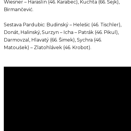
Wiesner – Haraslín (46. Karabec), Kuchta (66. Sejk),
Birmančević.
Sestava Pardubic: Budinský – Helešic (46. Tischler),
Donát, Halinský, Surzyn – Icha – Patrák (46. Pikul),
Darmovzal, Hlavatý (66. Šimek), Sychra (46.
Matoušek) – Zlatohlávek (46. Krobot).