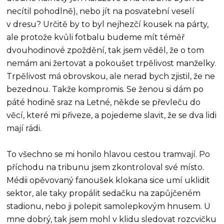
necítil pohodlně), nebo jít na posvatební veselí
v dresu? Určitě by to byl nejhezčí kousek na párty,
ale protože kvůli fotbalu budeme mít téměř
dvouhodinové zpoždění, tak jsem věděl, že o tom
nemám ani žertovat a pokoušet trpělivost manželky.
Trpělivost má obrovskou, ale nerad bych zjistil, že ne
bezednou. Takže kompromis. Se ženou si dám po
páté hodině sraz na Letné, někde se převleču do
věcí, které mi přiveze, a pojedeme slavit, že se dva lidi
mají rádi.
To všechno se mi honilo hlavou cestou tramvají. Po
příchodu na tribunu jsem zkontroloval své místo.
Médii opěvovaný fanoušek klokana sice umí uklidit
sektor, ale taky propálit sedačku na zapůjčeném
stadionu, nebo ji polepit samolepkovým hnusem. U
mne dobrý, tak jsem mohl v klidu sledovat rozcvičku