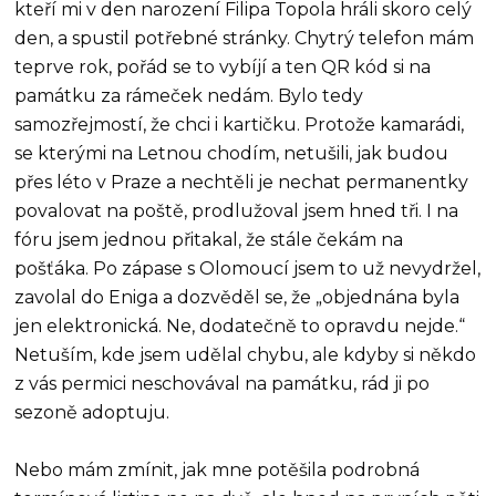
kteří mi v den narození Filipa Topola hráli skoro celý
den, a spustil potřebné stránky. Chytrý telefon mám
teprve rok, pořád se to vybíjí a ten QR kód si na
památku za rámeček nedám. Bylo tedy
samozřejmostí, že chci i kartičku. Protože kamarádi,
se kterými na Letnou chodím, netušili, jak budou
přes léto v Praze a nechtěli je nechat permanentky
povalovat na poště, prodlužoval jsem hned tři. I na
fóru jsem jednou přitakal, že stále čekám na
pošťáka. Po zápase s Olomoucí jsem to už nevydržel,
zavolal do Eniga a dozvěděl se, že „objednána byla
jen elektronická. Ne, dodatečně to opravdu nejde.“
Netuším, kde jsem udělal chybu, ale kdyby si někdo
z vás permici neschovával na památku, rád ji po
sezoně adoptuju.
Nebo mám zmínit, jak mne potěšila podrobná