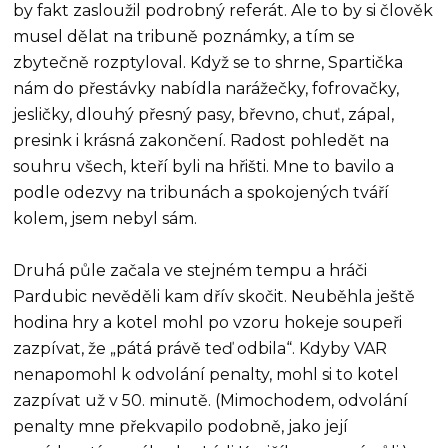
by fakt zasloužil podrobný referát. Ale to by si člověk
musel dělat na tribuně poznámky, a tím se
zbytečně rozptyloval. Když se to shrne, Spartička
nám do přestávky nabídla narážečky, fofrovačky,
jesličky, dlouhý přesný pasy, břevno, chuť, zápal,
presink i krásná zakončení. Radost pohledět na
souhru všech, kteří byli na hřišti. Mne to bavilo a
podle odezvy na tribunách a spokojených tváří
kolem, jsem nebyl sám.
Druhá půle začala ve stejném tempu a hráči
Pardubic nevěděli kam dřív skočit. Neuběhla ještě
hodina hry a kotel mohl po vzoru hokeje soupeři
zazpívat, že „pátá právě teď odbila“. Kdyby VAR
nenapomohl k odvolání penalty, mohl si to kotel
zazpívat už v 50. minutě. (Mimochodem, odvolání
penalty mne překvapilo podobně, jako její