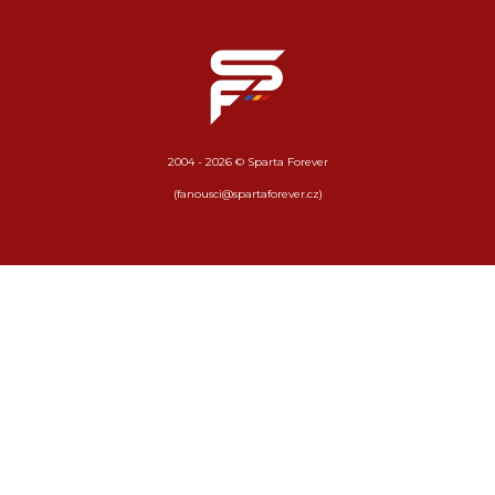
2004 - 2026 © Sparta Forever
(fanousci@spartaforever.cz)