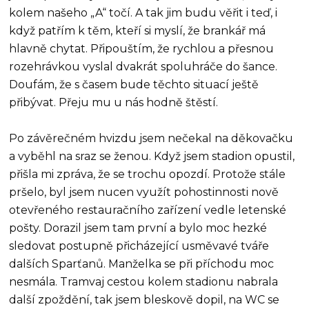
kolem našeho „A“ točí. A tak jim budu věřit i teď, i
když patřím k těm, kteří si myslí, že brankář má
hlavně chytat. Připouštím, že rychlou a přesnou
rozehrávkou vyslal dvakrát spoluhráče do šance.
Doufám, že s časem bude těchto situací ještě
přibývat. Přeju mu u nás hodně štěstí.
Po závěrečném hvizdu jsem nečekal na děkovačku
a vyběhl na sraz se ženou. Když jsem stadion opustil,
přišla mi zpráva, že se trochu opozdí. Protože stále
pršelo, byl jsem nucen využít pohostinnosti nově
otevřeného restauračního zařízení vedle letenské
pošty. Dorazil jsem tam první a bylo moc hezké
sledovat postupně přicházející usměvavé tváře
dalších Sparťanů. Manželka se při příchodu moc
nesmála. Tramvaj cestou kolem stadionu nabrala
další zpoždění, tak jsem bleskově dopil, na WC se