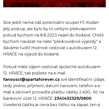
Sice ještě nemá náš potenciální soupeř FC Kodaň
jistý postup, ale bylo by to velkým překvapením
pokud bychom na 8.8.2023 nejeli do Kodaně. Chtěli
bychom navázat na naše "předcovidové výjezdy" a
dáváme tudíž možnost cestovat s autobusem 12.
HRÁČE na výjezd do Kodaně.
Pokud máte zájem cestovat společně autobusem
12. HRÁČE, tak pošlete na e-mail
fanousci@spartaforever.cz
své identifikační údaje,
tedy jméno, příjmení, datum narození, telefon a e-
mail a zároveň proveďte platbu částky 2.400,- Kč na
bankovní účet 12. HRÁČE:
2341432329/0800
.
Uvedená částka je cena bez lístku na zápas!, ten si