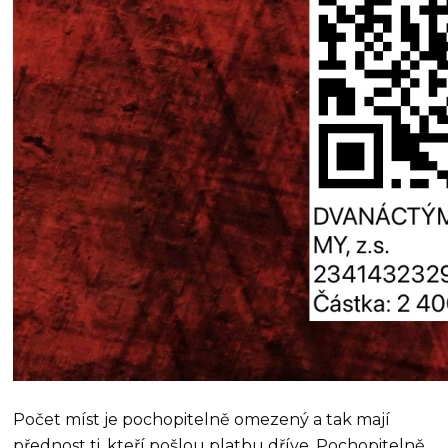
Počet míst je pochopitelně omezený a tak mají
přednost ti, kteří pošlou platbu dříve. Pochopitelně