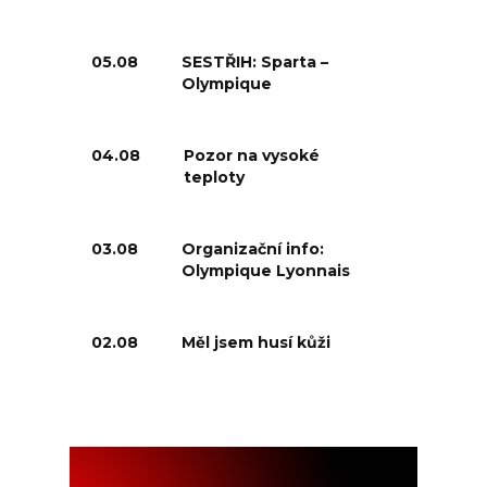
05.08
SESTŘIH: Sparta –
Olympique
04.08
Pozor na vysoké
teploty
03.08
Organizační info:
Olympique Lyonnais
02.08
Měl jsem husí kůži