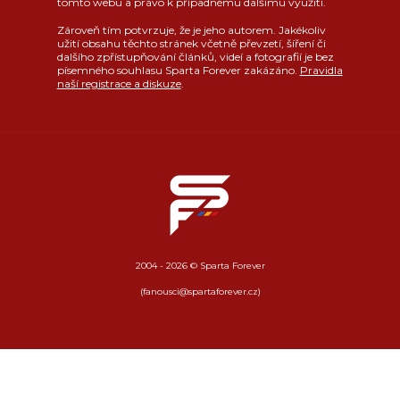
tomto webu a právo k případnému dalšímu využití.
Zároveň tím potvrzuje, že je jeho autorem. Jakékoliv
užití obsahu těchto stránek včetně převzetí, šíření či
dalšího zpřístupňování článků, videí a fotografií je bez
písemného souhlasu Sparta Forever zakázáno.
Pravidla
naší registrace a diskuze
.
2004 - 2026 © Sparta Forever
(fanousci@spartaforever.cz)