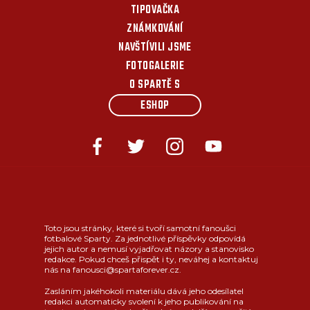
TIPOVAČKA
ZNÁMKOVÁNÍ
NAVŠTÍVILI JSME
FOTOGALERIE
O SPARTĚ S
ESHOP
Toto jsou stránky, které si tvoří samotní fanoušci
fotbalové Sparty. Za jednotlivé příspěvky odpovídá
jejich autor a nemusí vyjadřovat názory a stanovisko
redakce. Pokud chceš přispět i ty, neváhej a kontaktuj
nás na fanousci@spartaforever.cz.
Zasláním jakéhokoli materiálu dává jeho odesílatel
redakci automaticky svolení k jeho publikování na