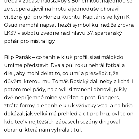
třeba v zápase nadstavby s Bohemkou, najednou se
ze stopera zjevil na hrotu a jednoduše připravil
vítězný gól pro Honzu Kuchtu. Kapitán s velkým K.
Osud nemohl napsat hezčí symboliku, než že zrovna
LK37 v sobotu zvedne nad hlavu 37. sparťanský
pohár pro mistra ligy.
Filip Panák – co tenhle kluk prožil, si asi málokdo
umíme představit. Dva a půl roku nehrál fotbal a
dřel, aby mohl dělat to, co umí a přesvědčit, že
důvěra, kterou mu Tomáš Rosický dal, nebyla lichá. I
potom měl pády, na chvíli si zranění obnovil, přišly
dvě nepříjemné minely v Plzni a proti Rangers,
ztráta formy, ale tenhle kluk vždycky vstal a na hřišti
dokázal, jak velký má přehled a cit pro hru, byl to on,
kdo teď v nejtěžších zápasech sezóny dirigoval
obranu, která nám vyhrála titul.