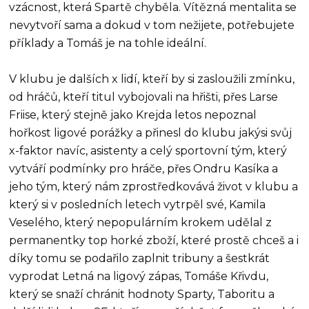
vzácnost, která Spartě chyběla. Vítězná mentalita se
nevytvoří sama a dokud v tom nežijete, potřebujete
příklady a Tomáš je na tohle ideální.
V klubu je dalších x lidí, kteří by si zasloužili zmínku,
od hráčů, kteří titul vybojovali na hřišti, přes Larse
Friise, který stejně jako Krejda letos nepoznal
hořkost ligové porážky a přinesl do klubu jakýsi svůj
x-faktor navíc, asistenty a celý sportovní tým, který
vytváří podmínky pro hráče, přes Ondru Kasíka a
jeho tým, který nám zprostředkovává život v klubu a
který si v posledních letech vytrpěl své, Kamila
Veselého, který nepopulárním krokem udělal z
permanentky top horké zboží, které prostě chceš a i
díky tomu se podařilo zaplnit tribuny a šestkrát
vyprodat Letná na ligový zápas, Tomáše Křivdu,
který se snaží chránit hodnoty Sparty, Taboritu a