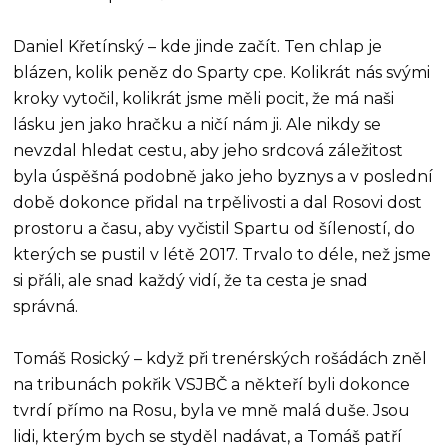
Daniel Křetínský – kde jinde začít. Ten chlap je
blázen, kolik peněz do Sparty cpe. Kolikrát nás svými
kroky vytočil, kolikrát jsme měli pocit, že má naši
lásku jen jako hračku a ničí nám ji. Ale nikdy se
nevzdal hledat cestu, aby jeho srdcová záležitost
byla úspěšná podobně jako jeho byznys a v poslední
době dokonce přidal na trpělivosti a dal Rosovi dost
prostoru a času, aby vyčistil Spartu od šíleností, do
kterých se pustil v létě 2017. Trvalo to déle, než jsme
si přáli, ale snad každý vidí, že ta cesta je snad
správná.
Tomáš Rosický – když při trenérských rošádách zněl
na tribunách pokřik VSJBČ a někteří byli dokonce
tvrdí přímo na Rosu, byla ve mně malá duše. Jsou
lidi, kterým bych se styděl nadávat, a Tomáš patří