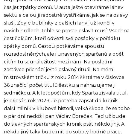
čas jet zpátky domů. U auta ještě otevíráme láhev
sektu a celou ji radostně vystříkáme, jak se na oslavy
sluší. Zbylé bublinky z dalších lahví už končí v
našich hrdlech, tohle se prostě oslavit musí. Všechna
čest řidičům, kteří odvezli své posádky v pořádku
zpátky domů. Cestou potkáváme spoustu
rozradostněných, ale i unavených sparťanů a opět
cítím tu sounáležitost mezi námi. Na poslední
zastávce přichází ještě oslavný rituál. Na mém
mistrovském tričku z roku 2014 škrtáme v číslovce
36 značící počet titulů šestku a nahrazujeme ji
sedmičkou. A k letopočtům, kdy Sparta získala titul,
je připsán rok 2023. Je potřeba zapsat do kronik
další milník v klubové historii, velká škoda, že se toho
o pár dní nedožil pan Václav Boreček. Teď už bude
do slavných sparťanských kronik psát někdo jiný. A
někdo jiný taky bude mít do soboty hodně práce,