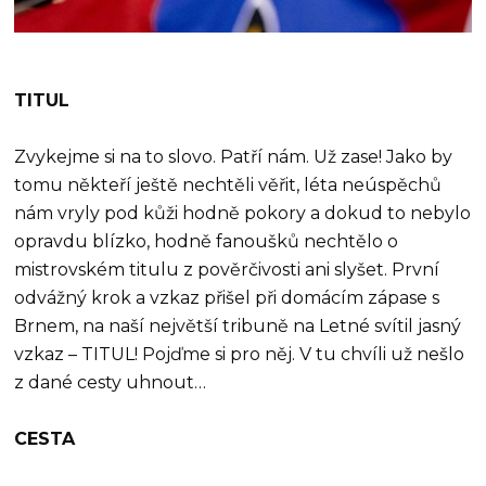
TITUL
Zvykejme si na to slovo. Patří nám. Už zase! Jako by
tomu někteří ještě nechtěli věřit, léta neúspěchů
nám vryly pod kůži hodně pokory a dokud to nebylo
opravdu blízko, hodně fanoušků nechtělo o
mistrovském titulu z pověrčivosti ani slyšet. První
odvážný krok a vzkaz přišel při domácím zápase s
Brnem, na naší největší tribuně na Letné svítil jasný
vzkaz – TITUL! Pojďme si pro něj. V tu chvíli už nešlo
z dané cesty uhnout…
CESTA