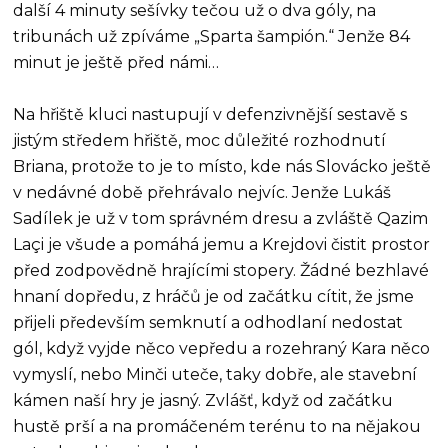
další 4 minuty sešívky tečou už o dva góly, na
tribunách už zpíváme „Sparta šampión.“ Jenže 84
minut je ještě před námi…
Na hřiště kluci nastupují v defenzivnější sestavě s
jistým středem hřiště, moc důležité rozhodnutí
Briana, protože to je to místo, kde nás Slovácko ještě
v nedávné době přehrávalo nejvíc. Jenže Lukáš
Sadílek je už v tom správném dresu a zvláště Qazim
Laçi je všude a pomáhá jemu a Krejdovi čistit prostor
před zodpovědně hrajícími stopery. Žádné bezhlavé
hnaní dopředu, z hráčů je od začátku cítit, že jsme
přijeli především semknutí a odhodlaní nedostat
gól, když vyjde něco vepředu a rozehraný Kara něco
vymyslí, nebo Minči uteče, taky dobře, ale stavební
kámen naší hry je jasný. Zvlášť, když od začátku
hustě prší a na promáčeném terénu to na nějakou