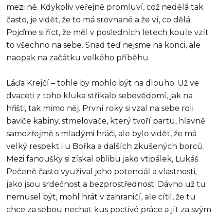
mezi ně. Kdykoliv veřejně promluví, což nedělá tak
často, je vidět, že to má srovnané a že ví, co dělá.
Pojďme si říct, že měl v posledních letech koule vzít
to všechno na sebe. Snad teď nejsme na konci, ale
naopak na začátku velkého příběhu.
Láďa Krejčí – tohle by mohlo být na dlouho. Už ve
dvaceti z toho kluka stříkalo sebevědomí, jak na
hřišti, tak mimo něj. První roky si vzal na sebe roli
baviče kabiny, stmelovače, který tvoří partu, hlavně
samozřejmě s mladými hráči, ale bylo vidět, že má
velký respekt i u Bořka a dalších zkušených borců.
Mezi fanoušky si získal oblibu jako vtipálek, Lukáš
Pečeně často využíval jeho potenciál a vlastnosti,
jako jsou srdečnost a bezprostřednost. Dávno už tu
nemusel být, mohl hrát v zahraničí, ale cítil, že tu
chce za sebou nechat kus poctivé práce a jít za svým