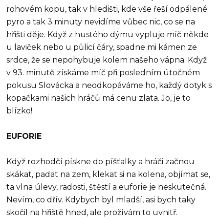
rohovém kopu, tak v hledišti, kde vše řeší odpálené
pyro a tak 3 minuty nevidíme vůbec nic, co se na
hřišti děje. Když z hustého dýmu vypluje míč někde
u laviček nebo u půlicí čáry, spadne mi kámen ze
srdce, že se nepohybuje kolem našeho vápna. Když
v 93. minutě získáme míč při posledním útočném
pokusu Slovácka a neodkopáváme ho, každý dotyk s
kopačkami našich hráčů má cenu zlata. Jo, je to
blízko!
EUFORIE
Když rozhodčí pískne do píšťalky a hráči začnou
skákat, padat na zem, klekat si na kolena, objímat se,
ta vlna úlevy, radosti, štěstí a euforie je neskutečná.
Nevím, co dřív. Kdybych byl mladší, asi bych taky
skočil na hřiště hned, ale prožívám to uvnitř.