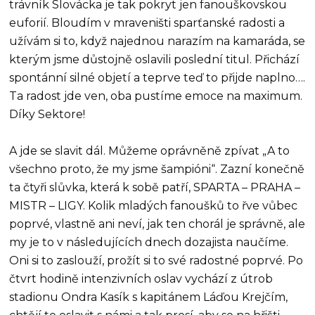
trávník Slovácka je tak pokryt jen fanouškovskou
euforií. Bloudím v mraveništi sparťanské radosti a
užívám si to, když najednou narazím na kamaráda, se
kterým jsme důstojně oslavili poslední titul. Přichází
spontánní silné objetí a teprve teď to přijde naplno….
Ta radost jde ven, oba pustíme emoce na maximum.
Díky Sektore!
A jde se slavit dál. Můžeme oprávněně zpívat „A to
všechno proto, že my jsme šampióni“. Zazní konečně
ta čtyři slůvka, která k sobě patří, SPARTA – PRAHA –
MISTR – LIGY. Kolik mladých fanoušků to řve vůbec
poprvé, vlastně ani neví, jak ten chorál je správně, ale
my je to v následujících dnech dozajista naučíme.
Oni si to zaslouží, prožít si to své radostné poprvé. Po
čtvrt hodině intenzivních oslav vychází z útrob
stadionu Ondra Kasík s kapitánem Láďou Krejčím,