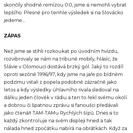
skončily shodně remízou 0:0, jsme si nemohli vybrat
lepšího. Přesně pro tenhle výsledek si na Slovácko
jedeme…
ZÁPAS
Než jsme se stihli rozkoukat po úvodním hvizdu,
rozvibrovaly se nám na tribuně mobily, hlásíc, že
Slávie v Olomouci dostává brzký gól. Jaký to rozdíl
oproti sezóně 1996/97, kdy jsme na jaře po bídném
podzimu vstali z popela podobně zázračně jako
letos a kdy výsledky úhlavního rivala sledoval na
dálku jeden člověk v rádiu a ten to řekl svému okolí
a dobrou či špatnou zprávu si fanoušci předávali
jako čtenáři TAM-TAMu Rychlých šípů. Dnes si to
každý zkontroluje na svém displeji hned a tak
nálada hned zpočátku nabírá na obrátkách. Když za