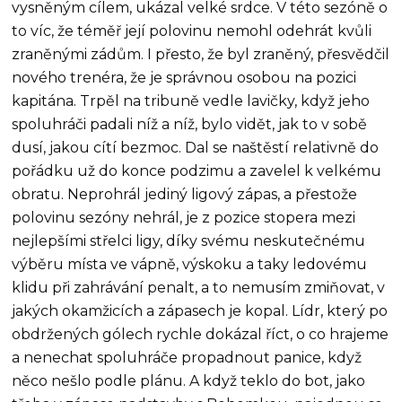
vysněným cílem, ukázal velké srdce. V této sezóně o
to víc, že téměř její polovinu nemohl odehrát kvůli
zraněnými zádům. I přesto, že byl zraněný, přesvědčil
nového trenéra, že je správnou osobou na pozici
kapitána. Trpěl na tribuně vedle lavičky, když jeho
spoluhráči padali níž a níž, bylo vidět, jak to v sobě
dusí, jakou cítí bezmoc. Dal se naštěstí relativně do
pořádku už do konce podzimu a zavelel k velkému
obratu. Neprohrál jediný ligový zápas, a přestože
polovinu sezóny nehrál, je z pozice stopera mezi
nejlepšími střelci ligy, díky svému neskutečnému
výběru místa ve vápně, výskoku a taky ledovému
klidu při zahrávání penalt, a to nemusím zmiňovat, v
jakých okamžicích a zápasech je kopal. Lídr, který po
obdržených gólech rychle dokázal říct, o co hrajeme
a nenechat spoluhráče propadnout panice, když
něco nešlo podle plánu. A když teklo do bot, jako