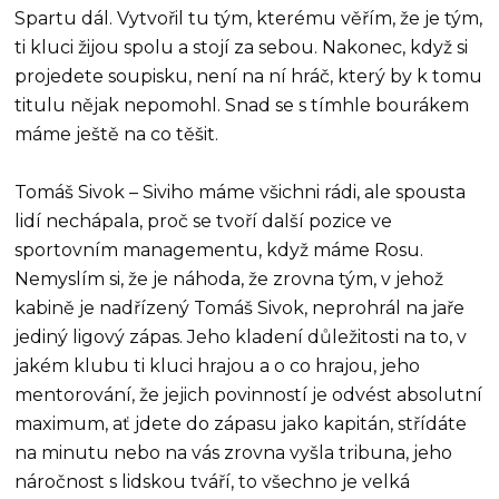
Spartu dál. Vytvořil tu tým, kterému věřím, že je tým,
ti kluci žijou spolu a stojí za sebou. Nakonec, když si
projedete soupisku, není na ní hráč, který by k tomu
titulu nějak nepomohl. Snad se s tímhle bourákem
máme ještě na co těšit.
Tomáš Sivok – Siviho máme všichni rádi, ale spousta
lidí nechápala, proč se tvoří další pozice ve
sportovním managementu, když máme Rosu.
Nemyslím si, že je náhoda, že zrovna tým, v jehož
kabině je nadřízený Tomáš Sivok, neprohrál na jaře
jediný ligový zápas. Jeho kladení důležitosti na to, v
jakém klubu ti kluci hrajou a o co hrajou, jeho
mentorování, že jejich povinností je odvést absolutní
maximum, ať jdete do zápasu jako kapitán, střídáte
na minutu nebo na vás zrovna vyšla tribuna, jeho
náročnost s lidskou tváří, to všechno je velká