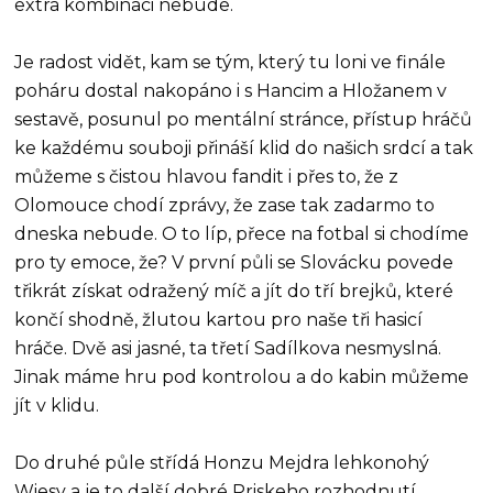
extra kombinaci nebude.
Je radost vidět, kam se tým, který tu loni ve finále
poháru dostal nakopáno i s Hancim a Hložanem v
sestavě, posunul po mentální stránce, přístup hráčů
ke každému souboji přináší klid do našich srdcí a tak
můžeme s čistou hlavou fandit i přes to, že z
Olomouce chodí zprávy, že zase tak zadarmo to
dneska nebude. O to líp, přece na fotbal si chodíme
pro ty emoce, že? V první půli se Slovácku povede
třikrát získat odražený míč a jít do tří brejků, které
končí shodně, žlutou kartou pro naše tři hasicí
hráče. Dvě asi jasné, ta třetí Sadílkova nesmyslná.
Jinak máme hru pod kontrolou a do kabin můžeme
jít v klidu.
Do druhé půle střídá Honzu Mejdra lehkonohý
Wiesy a je to další dobré Priskeho rozhodnutí.