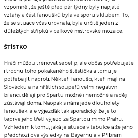
vzpomněl, že ještě před pár týdny byly napjaté
vztahy a část fanoušků byla ve sporu s klubem. To,
že se situace včas urovnala, byla určitě jeden z
důležitých střípků v celkové mistrovské mozaice.
ŠTÍSTKO
Hráči můžou trénovat sebelíp, ale občas potřebujete
i trochu toho pokakaného štěstíčka a tomu je
potřeba jít naproti. Někteří fanoušci, kteří mají na
Slovácku a na hřištích soupeřů velmi negativní
bilanci, dělají pro Spartu možné i nemožné a raději
zůstávají doma. Naopak s námi jede dlouholetý
fanoušek, ale výjezďák tak sporadický, že je to
teprve jeho třetí výjezd za Spartou mimo Prahu.
Vzhledem k tomu, jaká je situace v tabulce a že jeho
předchozí dva výsledky na Bayernu a v Příbrami