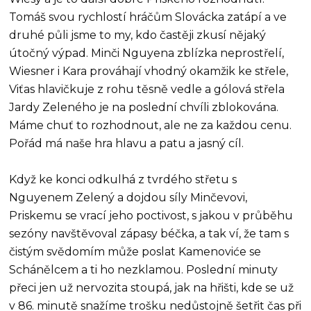
Tomáš svou rychlostí hráčům Slovácka zatápí a ve
druhé půli jsme to my, kdo častěji zkusí nějaký
útočný výpad. Minči Nguyena zblízka neprostřelí,
Wiesner i Kara prováhají vhodný okamžik ke střele,
Viťas hlavičkuje z rohu těsně vedle a gólová střela
Jardy Zeleného je na poslední chvíli zblokována.
Máme chuť to rozhodnout, ale ne za každou cenu.
Pořád má naše hra hlavu a patu a jasný cíl.
Když ke konci odkulhá z tvrdého střetu s
Nguyenem Zelený a dojdou síly Minčevovi,
Priskemu se vrací jeho poctivost, s jakou v průběhu
sezóny navštěvoval zápasy béčka, a tak ví, že tam s
čistým svědomím může poslat Kamenoviće se
Schánělcem a ti ho nezklamou. Poslední minuty
přeci jen už nervozita stoupá, jak na hřišti, kde se už
v 86. minutě snažíme trošku nedůstojně šetřit čas při