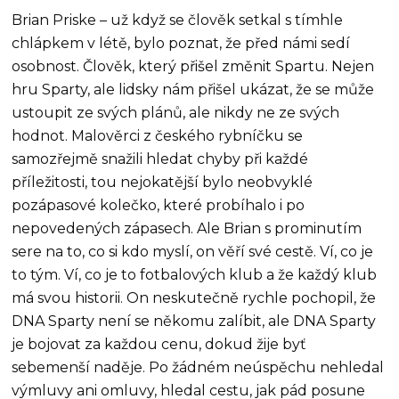
Brian Priske – už když se člověk setkal s tímhle
chlápkem v létě, bylo poznat, že před námi sedí
osobnost. Člověk, který přišel změnit Spartu. Nejen
hru Sparty, ale lidsky nám přišel ukázat, že se může
ustoupit ze svých plánů, ale nikdy ne ze svých
hodnot. Malověrci z českého rybníčku se
samozřejmě snažili hledat chyby při každé
příležitosti, tou nejokatější bylo neobvyklé
pozápasové kolečko, které probíhalo i po
nepovedených zápasech. Ale Brian s prominutím
sere na to, co si kdo myslí, on věří své cestě. Ví, co je
to tým. Ví, co je to fotbalových klub a že každý klub
má svou historii. On neskutečně rychle pochopil, že
DNA Sparty není se někomu zalíbit, ale DNA Sparty
je bojovat za každou cenu, dokud žije byť
sebemenší naděje. Po žádném neúspěchu nehledal
výmluvy ani omluvy, hledal cestu, jak pád posune