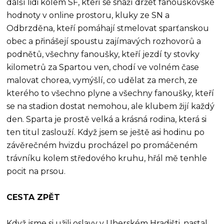
další lidi kolem SF, kteří se snaží držet fanouškovské
hodnoty v online prostoru, kluky ze SN a
Odbrzděna, kteří pomáhají stmelovat sparťanskou
obec a přinášejí spoustu zajímavých rozhovorů a
podnětů, všechny fanoušky, kteří jezdí ty stovky
kilometrů za Spartou ven, chodí ve volném čase
malovat chorea, vymýšlí, co udělat za merch, ze
kterého to všechno plyne a všechny fanoušky, kteří
se na stadion dostat nemohou, ale klubem žijí každý
den. Sparta je prostě velká a krásná rodina, která si
ten titul zaslouží. Když jsem se ještě asi hodinu po
závěrečném hvizdu procházel po promáčeném
trávníku kolem středového kruhu, hřál mě tenhle
pocit na prsou.
CESTA ZPĚT
Když jsme si užili oslavy v Uherském Hradišti, nastal