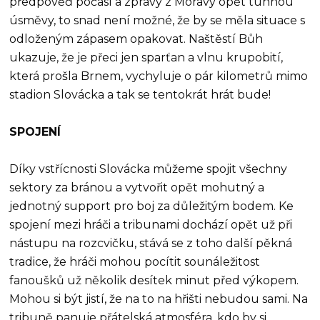
předpověď počasí a zprávy z Moravy opět tuhnou
úsměvy, to snad není možné, že by se měla situace s
odloženým zápasem opakovat. Naštěstí Bůh
ukazuje, že je přeci jen sparťan a vlnu krupobití,
která prošla Brnem, vychyluje o pár kilometrů mimo
stadion Slovácka a tak se tentokrát hrát bude!
SPOJENÍ
Díky vstřícnosti Slovácka můžeme spojit všechny
sektory za bránou a vytvořit opět mohutný a
jednotný support pro boj za důležitým bodem. Ke
spojení mezi hráči a tribunami dochází opět už při
nástupu na rozcvičku, stává se z toho další pěkná
tradice, že hráči mohou pocítit sounáležitost
fanoušků už několik desítek minut před výkopem.
Mohou si být jistí, že na to na hřišti nebudou sami. Na
tribuně panuje přátelská atmosféra, kdo by si