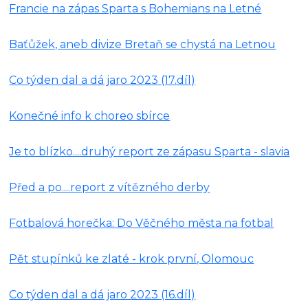
Francie na zápas Sparta s Bohemians na Letné
Baťůžek, aneb divize Bretaň se chystá na Letnou
Co týden dal a dá jaro 2023 (17.díl)
Konečné info k choreo sbírce
Je to blízko....druhý report ze zápasu Sparta - slavia
Před a po....report z vítězného derby
Fotbalová horečka: Do Věčného města na fotbal
Pět stupínků ke zlaté - krok první, Olomouc
Co týden dal a dá jaro 2023 (16.díl)