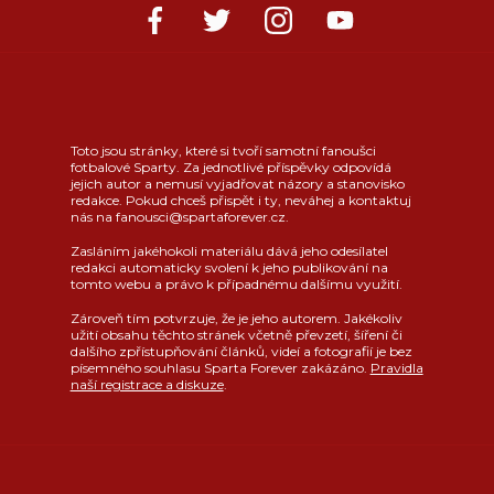
Toto jsou stránky, které si tvoří samotní fanoušci
fotbalové Sparty. Za jednotlivé příspěvky odpovídá
jejich autor a nemusí vyjadřovat názory a stanovisko
redakce. Pokud chceš přispět i ty, neváhej a kontaktuj
nás na fanousci@spartaforever.cz.
Zasláním jakéhokoli materiálu dává jeho odesílatel
redakci automaticky svolení k jeho publikování na
tomto webu a právo k případnému dalšímu využití.
Zároveň tím potvrzuje, že je jeho autorem. Jakékoliv
užití obsahu těchto stránek včetně převzetí, šíření či
dalšího zpřístupňování článků, videí a fotografií je bez
písemného souhlasu Sparta Forever zakázáno.
Pravidla
naší registrace a diskuze
.