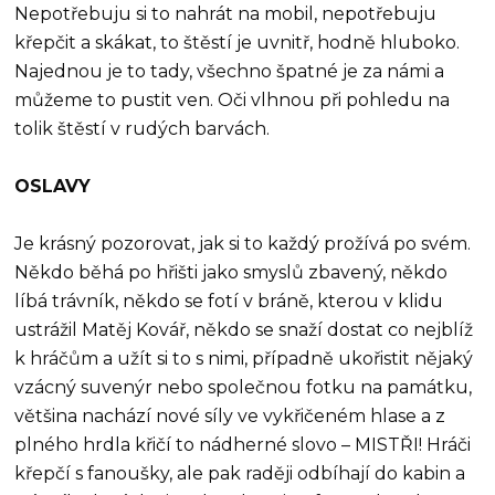
Nepotřebuju si to nahrát na mobil, nepotřebuju
křepčit a skákat, to štěstí je uvnitř, hodně hluboko.
Najednou je to tady, všechno špatné je za námi a
můžeme to pustit ven. Oči vlhnou při pohledu na
tolik štěstí v rudých barvách.
OSLAVY
Je krásný pozorovat, jak si to každý prožívá po svém.
Někdo běhá po hřišti jako smyslů zbavený, někdo
líbá trávník, někdo se fotí v bráně, kterou v klidu
ustrážil Matěj Kovář, někdo se snaží dostat co nejblíž
k hráčům a užít si to s nimi, případně ukořistit nějaký
vzácný suvenýr nebo společnou fotku na památku,
většina nachází nové síly ve vykřičeném hlase a z
plného hrdla křičí to nádherné slovo – MISTŘI! Hráči
křepčí s fanoušky, ale pak raději odbíhají do kabin a