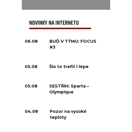
NOVINKY NA INTERNETU
06.08
BUĎ V TÝMU: FOCUS
#3
05.08
Šlo to trefit i lépe
05.08
SESTŘIH: Sparta –
Olympique
04.08
Pozor na vysoké
teploty