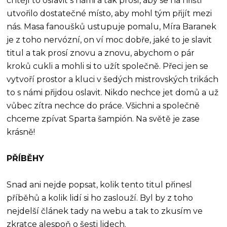
chtějí to oslavit s námi a tak prosí, aby se na hřišti
utvořilo dostatečné místo, aby mohl tým přijít mezi
nás. Masa fanoušků ustupuje pomalu, Míra Baranek
je z toho nervózní, on ví moc dobře, jaké to je slavit
titul a tak prosí znovu a znovu, abychom o pár
kroků cukli a mohli si to užít společně. Přeci jen se
vytvoří prostor a kluci v šedých mistrovských trikách
to s námi přijdou oslavit. Nikdo nechce jet domů a už
vůbec zítra nechce do práce. Všichni a společně
chceme zpívat Sparta šampión. Na světě je zase
krásně!
PŘÍBĚHY
Snad ani nejde popsat, kolik tento titul přinesl
příběhů a kolik lidí si ho zaslouží. Byl by z toho
nejdelší článek tady na webu a tak to zkusím ve
zkratce alespoň o šesti lidech.