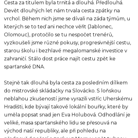
Cesta za titulem byla trnitá a dlouhá. Předlouhá.
Devět dlouhých let nám trvala cesta zpátky na
vrchol. Během nich jsme se dívali na záda týmům, u
kterých se to teď ani nechce věřit (Jablonec,
Olomouc), protočilo se tu nespočet trenérů,
vyzkoušeli jsme různé pokusy, progresivnější cestu,
starou školu i bezhlavé megalomanské investice v
zahraničí. Stálo dost práce najít cestu zpět ke
sparťanské DNA.
Stejně tak dlouhá byla cesta za posledním dílkem
do mistrovské skládačky na Slovácko. S loňskou
neblahou zkušeností jsme vyrazili vstříc Uherskému
Hradišti, kde bývají takové lokální bouřky, které by
uměla popsat snad jen Eva Holubová. Odhodlání je
veliké, masa sparťanského lidu se přesouvá na
východ naší republiky, ale při pohledu na