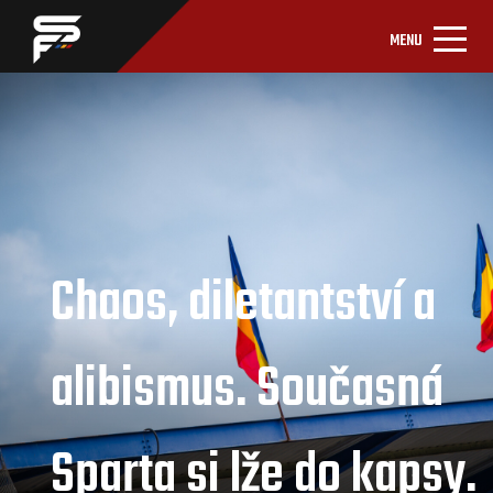
MENU
Chaos, diletantství a
alibismus. Současná
Sparta si lže do kapsy.