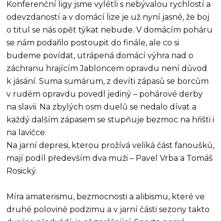
Konferenční ligy jsme vylétli s nebývalou rychlostí a
odevzdaností a v domácí lize je už nyní jasné, že boj
o titul se nás opět týkat nebude. V domácím poháru
se nám podařilo postoupit do finále, ale co si
budeme povídat, utrápená domácí výhra nad o
záchranu hrajícím Jabloncem opravdu není důvod
k jásání. Suma sumárum, z devíti zápasů se borcům
v rudém opravdu povedl jediný – pohárové derby
na slavii. Na zbylých osm duelů se nedalo dívat a
každý dalším zápasem se stupňuje bezmoc na hřišti i
na lavičce.
Na jarní depresi, kterou prožívá veliká část fanoušků,
mají podíl především dva muži – Pavel Vrba a Tomáš
Rosický.
Míra amaterismu, bezmocnosti a alibismu, které ve
druhé polovině podzimu a v jarní části sezony takto