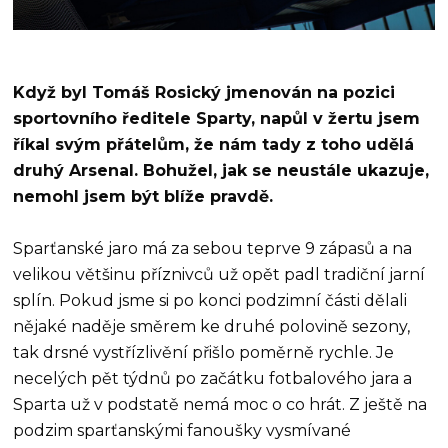
Když byl Tomáš Rosický jmenován na pozici
sportovního ředitele Sparty, napůl v žertu jsem
říkal svým přátelům, že nám tady z toho udělá
druhý Arsenal. Bohužel, jak se neustále ukazuje,
nemohl jsem být blíže pravdě.
Sparťanské jaro má za sebou teprve 9 zápasů a na
velikou většinu příznivců už opět padl tradiční jarní
splín. Pokud jsme si po konci podzimní části dělali
nějaké naděje směrem ke druhé polovině sezony,
tak drsné vystřízlivění přišlo poměrně rychle. Je
necelých pět týdnů po začátku fotbalového jara a
Sparta už v podstatě nemá moc o co hrát. Z ještě na
podzim sparťanskými fanoušky vysmívané