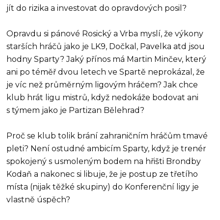
jít do rizika a investovat do opravdových posil?
Opravdu si pánové Rosický a Vrba myslí, že výkony
starších hráčů jako je LK9, Dočkal, Pavelka atd jsou
hodny Sparty? Jaký přínos má Martin Minčev, který
ani po téměř dvou letech ve Spartě neprokázal, že
je víc než průměrným ligovým hráčem? Jak chce
klub hrát ligu mistrů, když nedokáže bodovat ani
s týmem jako je Partizan Bělehrad?
Proč se klub tolik brání zahraničním hráčům tmavé
pleti? Není ostudné ambicím Sparty, když je trenér
spokojený s usmoleným bodem na hřišti Brondby
Kodaň a nakonec si libuje, že je postup ze třetího
místa (nijak těžké skupiny) do Konferenční ligy je
vlastně úspěch?