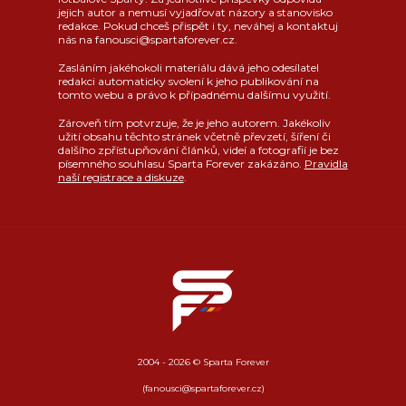
jejich autor a nemusí vyjadřovat názory a stanovisko
redakce. Pokud chceš přispět i ty, neváhej a kontaktuj
nás na fanousci@spartaforever.cz.
Zasláním jakéhokoli materiálu dává jeho odesílatel
redakci automaticky svolení k jeho publikování na
tomto webu a právo k případnému dalšímu využití.
Zároveň tím potvrzuje, že je jeho autorem. Jakékoliv
užití obsahu těchto stránek včetně převzetí, šíření či
dalšího zpřístupňování článků, videí a fotografií je bez
písemného souhlasu Sparta Forever zakázáno.
Pravidla
naší registrace a diskuze
.
2004 - 2026 © Sparta Forever
(fanousci@spartaforever.cz)