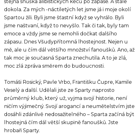
stejná snůška alibistických keců po zápase. A stále
dokola. Za mých -náctiletých let jsme já i moje okolí
Spartou žili. Byli jsme šťastní když se vyhrálo. Byli
jsme naštvaní, když to nevyšlo. Tak či tak, byly tam
emoce a vždy jsme se nemohli dočkat dalšího
zápasu. Dnes Všudypřítomná lhostejnost. Nejen u
mě, ale u čím dál většího množství fanoušků. Ano, až
tak moc je současná Sparta znechutila. A to je zlá,
moc zlá zpráva směrem do budoucnosti.
Tomáši Rosický, Pavle Vrbo, Františku Čupre, Kamile
Veselý a další. Udělali jste ze Sparty naprosto
průměrný klub, který už, vyjma svojí historie, není
ničím výjimečný. Svojí arogancí a neumětelstvím jste
dosáhli zdánlivě nedosažitelného – Sparta začíná být
lhostejná čím dál větší skupině fanoušků. Jste
hrobaři Sparty.