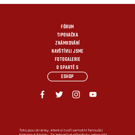
FÓRUM
TIPOVAČKA
ZNÁMKOVÁNÍ
NAVŠTÍVILI JSME
FOTOGALERIE
O SPARTĚ S
ESHOP
Toto jsou stránky, které si tvoří samotní fanoušci
fotbalové Sparty. Za jednotlivé příspěvky odpovídá