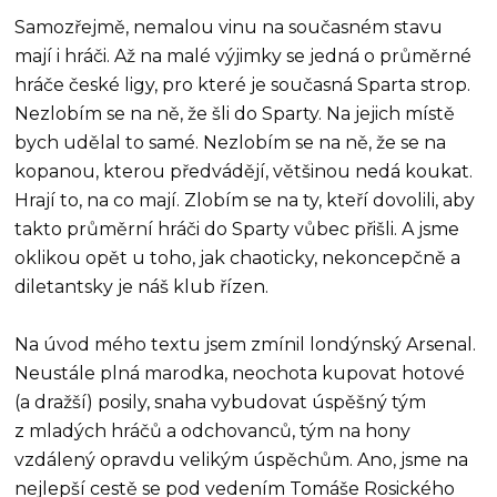
Samozřejmě, nemalou vinu na současném stavu
mají i hráči. Až na malé výjimky se jedná o průměrné
hráče české ligy, pro které je současná Sparta strop.
Nezlobím se na ně, že šli do Sparty. Na jejich místě
bych udělal to samé. Nezlobím se na ně, že se na
kopanou, kterou předvádějí, většinou nedá koukat.
Hrají to, na co mají. Zlobím se na ty, kteří dovolili, aby
takto průměrní hráči do Sparty vůbec přišli. A jsme
oklikou opět u toho, jak chaoticky, nekoncepčně a
diletantsky je náš klub řízen.
Na úvod mého textu jsem zmínil londýnský Arsenal.
Neustále plná marodka, neochota kupovat hotové
(a dražší) posily, snaha vybudovat úspěšný tým
z mladých hráčů a odchovanců, tým na hony
vzdálený opravdu velikým úspěchům. Ano, jsme na
nejlepší cestě se pod vedením Tomáše Rosického