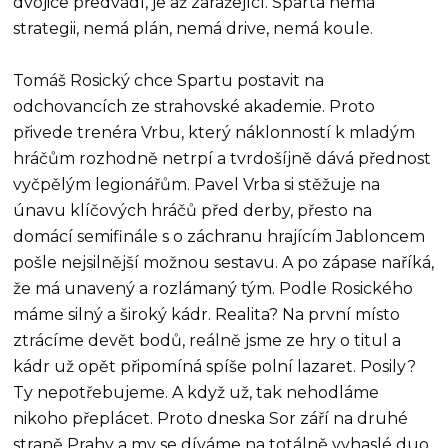
dvojice předvádí, je až zarážející. Sparta nemá
strategii, nemá plán, nemá drive, nemá koule.
Tomáš Rosický chce Spartu postavit na
odchovancích ze strahovské akademie. Proto
přivede trenéra Vrbu, který náklonností k mladým
hráčům rozhodně netrpí a tvrdošíjně dává přednost
vyčpělým legionářům. Pavel Vrba si stěžuje na
únavu klíčových hráčů před derby, přesto na
domácí semifinále s o záchranu hrajícím Jabloncem
pošle nejsilnější možnou sestavu. A po zápase naříká,
že má unavený a rozlámaný tým. Podle Rosického
máme silný a široký kádr. Realita? Na první místo
ztrácíme devět bodů, reálně jsme ze hry o titul a
kádr už opět připomíná spíše polní lazaret. Posily?
Ty nepotřebujeme. A když už, tak nehodláme
nikoho přeplácet. Proto dneska Sor září na druhé
straně Prahy a my se díváme na totálně vyhaslé duo