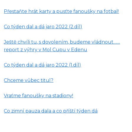
Přestaňte hrát karty a pusťte fanoušky na fotbal!
Co týden dal a dá jaro 2022 (2.díl)
Ještě chvíli tu, s dovolením, budeme vládnout……
report z výhry v Mol Cupu v Edenu
Co týden dal a dá jaro 2022 (1.díl)
Chceme vůbec titul?
Vraťme fanoušky na stadiony!
Co zimní pauza dala a co příští týden dá