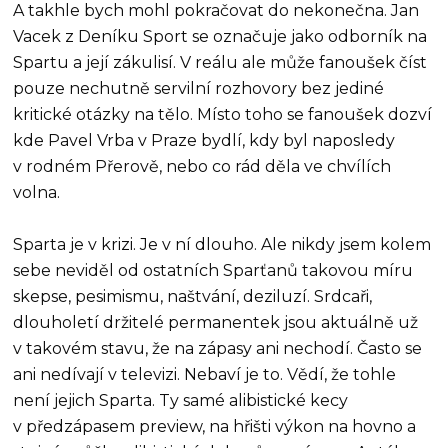
A takhle bych mohl pokračovat do nekonečna. Jan
Vacek z Deníku Sport se označuje jako odborník na
Spartu a její zákulisí. V reálu ale může fanoušek číst
pouze nechutně servilní rozhovory bez jediné
kritické otázky na tělo. Místo toho se fanoušek dozví
kde Pavel Vrba v Praze bydlí, kdy byl naposledy
v rodném Přerově, nebo co rád děla ve chvílích
volna.
Sparta je v krizi. Je v ní dlouho. Ale nikdy jsem kolem
sebe neviděl od ostatních Sparťanů takovou míru
skepse, pesimismu, naštvání, deziluzí. Srdcaři,
dlouholetí držitelé permanentek jsou aktuálně už
v takovém stavu, že na zápasy ani nechodí. Často se
ani nedívají v televizi. Nebaví je to. Vědí, že tohle
není jejich Sparta. Ty samé alibistické kecy
v předzápasem preview, na hřišti výkon na hovno a