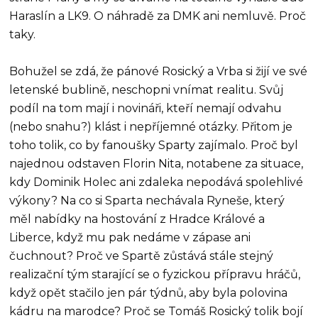
Haraslín a LK9. O náhradě za DMK ani nemluvě. Proč
taky.
Bohužel se zdá, že pánové Rosický a Vrba si žijí ve své
letenské bublině, neschopni vnímat realitu. Svůj
podíl na tom mají i novináři, kteří nemají odvahu
(nebo snahu?) klást i nepříjemné otázky. Přitom je
toho tolik, co by fanoušky Sparty zajímalo. Proč byl
najednou odstaven Florin Nita, notabene za situace,
kdy Dominik Holec ani zdaleka nepodává spolehlivé
výkony? Na co si Sparta nechávala Ryneše, který
měl nabídky na hostování z Hradce Králové a
Liberce, když mu pak nedáme v zápase ani
čuchnout? Proč ve Spartě zůstává stále stejný
realizační tým starající se o fyzickou přípravu hráčů,
když opět stačilo jen pár týdnů, aby byla polovina
kádru na marodce? Proč se Tomáš Rosický tolik bojí