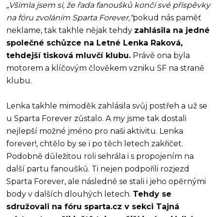
„Všimla jsem si, že řada fanoušků končí své příspěvky
na fóru zvoláním Sparta Forever,“
pokud nás paměť
neklame, tak takhle nějak tehdy
zahlásila na jedné
společné schůzce na Letné Lenka Raková,
tehdejší tisková mluvčí klubu.
Právě ona byla
motorem a klíčovým člověkem vzniku SF na straně
klubu.
Lenka takhle mimoděk zahlásila svůj postřeh a už se
u Sparta Forever zůstalo. A my jsme tak dostali
nejlepší možné jméno pro naši aktivitu. Lenka
forever!, chtělo by se i po těch letech zakřičet.
Podobně důležitou roli sehrála i s propojením na
další partu fanoušků. Ti nejen podpořili rozjezd
Sparta Forever, ale následně se stali i jeho opěrnými
body v dalších dlouhých letech.
Tehdy se
sdružovali na fóru sparta.cz v sekci Tajná