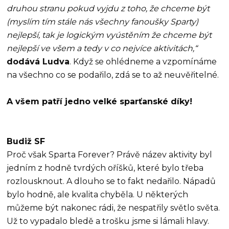
druhou stranu pokud vyjdu z toho, že chceme být
(myslím tím stále nás všechny fanoušky Sparty)
nejlepší, tak je logickým vyústěním že chceme být
nejlepší ve všem a tedy v co nejvíce aktivitách,“
dodává Ludva
. Když se ohlédneme a vzpomínáme
na všechno co se podařilo, zdá se to až neuvěřitelné.
A všem patří jedno velké sparťanské díky!
Budiž SF
Proč však Sparta Forever? Právě název aktivity byl
jedním z hodně tvrdých oříšků, které bylo třeba
rozlousknout. A dlouho se to fakt nedařilo. Nápadů
bylo hodně, ale kvalita chyběla. U některých
můžeme být nakonec rádi, že nespatřily světlo světa.
Už to vypadalo bledě a trošku jsme si lámali hlavy.