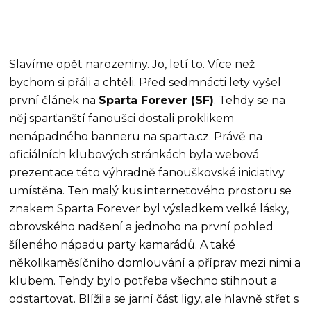
Slavíme opět narozeniny. Jo, letí to. Více než
bychom si přáli a chtěli. Před sedmnácti lety vyšel
první článek na
Sparta Forever (SF)
. Tehdy se na
něj sparťanští fanoušci dostali proklikem
nenápadného banneru na sparta.cz. Právě na
oficiálních klubových stránkách byla webová
prezentace této výhradně fanouškovské iniciativy
umístěna. Ten malý kus internetového prostoru se
znakem Sparta Forever byl výsledkem velké lásky,
obrovského nadšení a jednoho na první pohled
šíleného nápadu party kamarádů. A také
několikaměsíčního domlouvání a příprav mezi nimi a
klubem. Tehdy bylo potřeba všechno stihnout a
odstartovat. Blížila se jarní část ligy, ale hlavně střet s