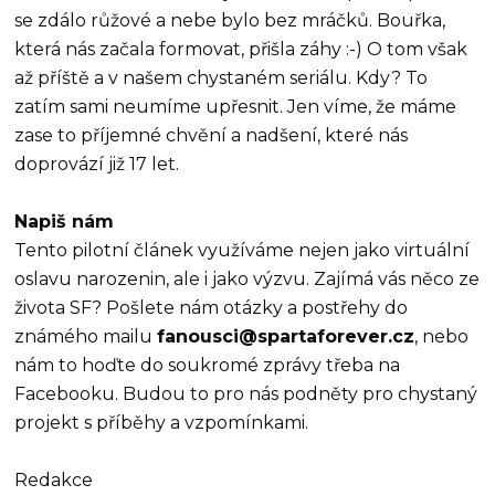
se zdálo růžové a nebe bylo bez mráčků. Bouřka,
která nás začala formovat, přišla záhy :-) O tom však
až příště a v našem chystaném seriálu. Kdy? To
zatím sami neumíme upřesnit. Jen víme, že máme
zase to příjemné chvění a nadšení, které nás
doprovází již 17 let.
Napiš nám
Tento pilotní článek využíváme nejen jako virtuální
oslavu narozenin, ale i jako výzvu. Zajímá vás něco ze
života SF? Pošlete nám otázky a postřehy do
známého mailu
fanousci@spartaforever.cz
, nebo
nám to hoďte do soukromé zprávy třeba na
Facebooku. Budou to pro nás podněty pro chystaný
projekt s příběhy a vzpomínkami.
Redakce