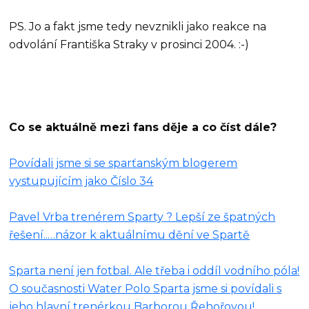
PS. Jo a fakt jsme tedy nevznikli jako reakce na
odvolání Františka Straky v prosinci 2004. :-)
Co se aktuálně mezi fans děje a co číst dále?
Povídali jsme si se sparťanským blogerem
vystupujícím jako Číslo 34
Pavel Vrba trenérem Sparty ? Lepší ze špatných
řešení..…názor k aktuálnímu dění ve Spartě
Sparta není jen fotbal. Ale třeba i oddíl vodního póla!
O současnosti Water Polo Sparta jsme si povídali s
jeho hlavní trenérkou Barborou Řehořovou!