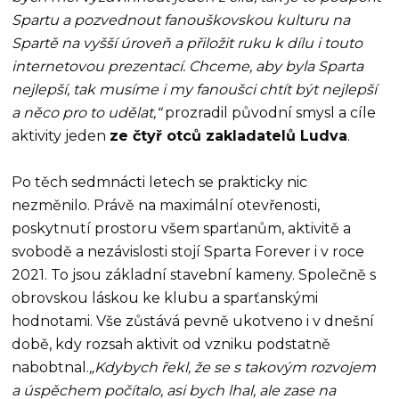
Spartu a pozvednout fanouškovskou kulturu na
Spartě na vyšší úroveň a přiložit ruku k dílu i touto
internetovou prezentací. Chceme, aby byla Sparta
nejlepší, tak musíme i my fanoušci chtít být nejlepší
a něco pro to udělat,“
prozradil původní smysl a cíle
aktivity jeden
ze čtyř otců zakladatelů Ludva
.
Po těch sedmnácti letech se prakticky nic
nezměnilo. Právě na maximální otevřenosti,
poskytnutí prostoru všem sparťanům, aktivitě a
svobodě a nezávislosti stojí Sparta Forever i v roce
2021. To jsou základní stavební kameny. Společně s
obrovskou láskou ke klubu a sparťanskými
hodnotami. Vše zůstává pevně ukotveno i v dnešní
době, kdy rozsah aktivit od vzniku podstatně
nabobtnal.
„Kdybych řekl, že se s takovým rozvojem
a úspěchem počítalo, asi bych lhal, ale zase na