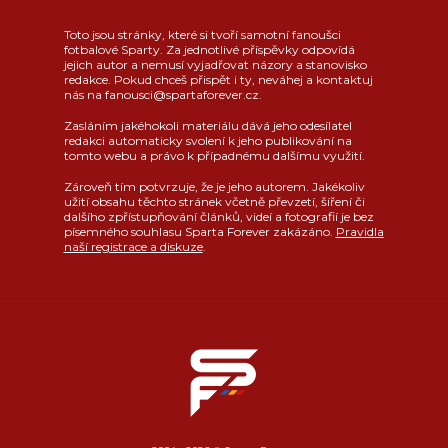
Toto jsou stránky, které si tvoří samotní fanoušci
fotbalové Sparty. Za jednotlivé příspěvky odpovídá
jejich autor a nemusí vyjadřovat názory a stanovisko
redakce. Pokud chceš přispět i ty, neváhej a kontaktuj
nás na fanousci@spartaforever.cz.
Zasláním jakéhokoli materiálu dává jeho odesílatel
redakci automaticky svolení k jeho publikování na
tomto webu a právo k případnému dalšímu využití.
Zároveň tím potvrzuje, že je jeho autorem. Jakékoliv
užití obsahu těchto stránek včetně převzetí, šíření či
dalšího zpřístupňování článků, videí a fotografií je bez
písemného souhlasu Sparta Forever zakázáno.
Pravidla
naší registrace a diskuze
.