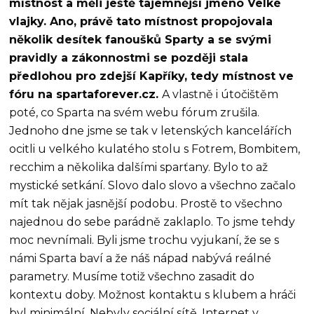
místnost a měli ještě tajemnější jméno Velké
vlajky. Ano, právě tato místnost propojovala
několik desítek fanoušků Sparty a se svými
pravidly a zákonnostmi se později stala
předlohou pro zdejší Kapříky, tedy místnost ve
fóru na spartaforever.cz.
A vlastně i útočištěm
poté, co Sparta na svém webu fórum zrušila.
Jednoho dne jsme se tak v letenských kancelářích
ocitli u velkého kulatého stolu s Fotrem, Bombitem,
recchim a několika dalšími sparťany. Bylo to až
mystické setkání. Slovo dalo slovo a všechno začalo
mít tak nějak jasnější podobu. Prostě to všechno
najednou do sebe parádně zaklaplo. To jsme tehdy
moc nevnímali. Byli jsme trochu vyjukaní, že se s
námi Sparta baví a že náš nápad nabývá reálné
parametry. Musíme totiž všechno zasadit do
kontextu doby. Možnost kontaktu s klubem a hráči
byl minimální. Nebyly sociální sítě. Internet v