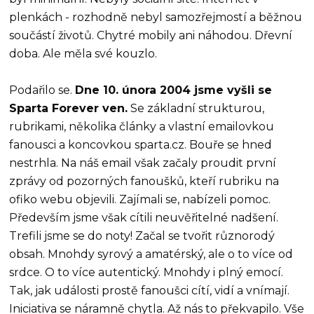
plenkách - rozhodně nebyl samozřejmostí a běžnou
součástí životů. Chytré mobily ani náhodou. Dřevní
doba. Ale měla své kouzlo.
Podařilo se.
Dne 10. února 2004 jsme vyšli se
Sparta Forever ven.
Se základní strukturou,
rubrikami, několika články a vlastní emailovkou
fanousci a koncovkou sparta.cz. Bouře se hned
nestrhla. Na náš email však začaly proudit první
zprávy od pozorných fanoušků, kteří rubriku na
ofiko webu objevili. Zajímali se, nabízeli pomoc.
Především jsme však cítili neuvěřitelné nadšení.
Trefili jsme se do noty! Začal se tvořit různorodý
obsah. Mnohdy syrový a amatérský, ale o to více od
srdce. O to více autentický. Mnohdy i plný emocí.
Tak, jak události prostě fanoušci cítí, vidí a vnímají.
Iniciativa se náramně chytla. Až nás to překvapilo. Vše