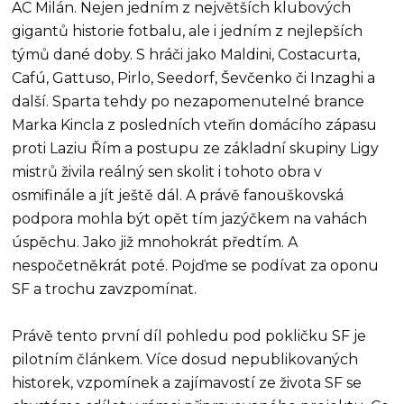
AC Milán. Nejen jedním z největších klubových
gigantů historie fotbalu, ale i jedním z nejlepších
týmů dané doby. S hráči jako Maldini, Costacurta,
Cafú, Gattuso, Pirlo, Seedorf, Ševčenko či Inzaghi a
další. Sparta tehdy po nezapomenutelné brance
Marka Kincla z posledních vteřin domácího zápasu
proti Laziu Řím a postupu ze základní skupiny Ligy
mistrů živila reálný sen skolit i tohoto obra v
osmifinále a jít ještě dál. A právě fanouškovská
podpora mohla být opět tím jazýčkem na vahách
úspěchu. Jako již mnohokrát předtím. A
nespočetněkrát poté. Pojďme se podívat za oponu
SF a trochu zavzpomínat.
Právě tento první díl pohledu pod pokličku SF je
pilotním článkem. Více dosud nepublikovaných
historek, vzpomínek a zajímavostí ze života SF se