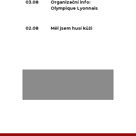
03.08
Organizační info:
Olympique Lyonnais
02.08
Měl jsem husí kůži