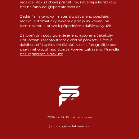
redakce. Pokud chceš přispět i ty, neváhej a kontaktuj
nás na fanousci@spartaforever.cz.
Zasláním jakéhokoli materiálu dává jeho odesílatel
redakci automaticky svolení k jeho publikování na
tomto webu a právo k případnému dalšímu využití.
Zároveň tím potvrzuje, že je jeho autorem. Jakékoliv
užití obsahu těchto stránek včetně převzetí, šíření či
dalšího zpřístupňování článků, videí a fotografií je bez
písemného souhlasu Sparta Forever zakázáno.
Pravidla
naší registrace a diskuze
.
2004 - 2026 © Sparta Forever
(fanousci@spartaforever.cz)