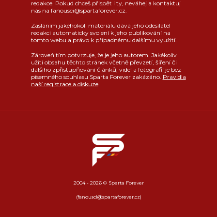
redakce. Pokud chceš přispět i ty, neváhej a kontaktuj
nás na fanousci@spartaforever.cz.
Zasláním jakéhokoli materiálu dává jeho odesílatel
redakci automaticky svolení k jeho publikování na
tomto webu a právo k případnému dalšímu využití.
Zároveň tím potvrzuje, že je jeho autorem. Jakékoliv
užití obsahu těchto stránek včetně převzetí, šíření či
dalšího zpřístupňování článků, videí a fotografií je bez
písemného souhlasu Sparta Forever zakázáno.
Pravidla
naší registrace a diskuze
.
2004 - 2026 © Sparta Forever
(fanousci@spartaforever.cz)