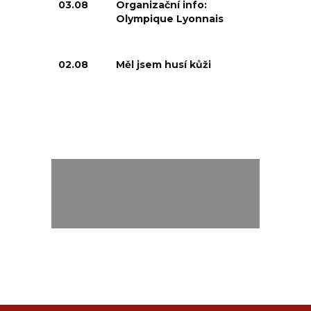
03.08
Organizační info:
Olympique Lyonnais
02.08
Měl jsem husí kůži