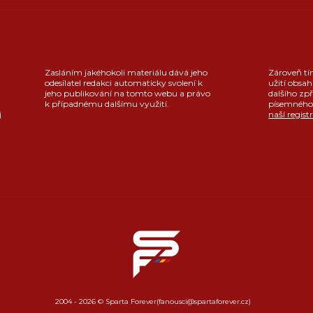
Zasláním jakéhokoli materiálu dává jeho
Zároveň tí
odesílatel redakci automaticky svolení k
užití obsah
jeho publikování na tomto webu a právo
dalšího zpř
k případnému dalšímu využití.
písemného 
j
naší regist
2004 - 2026 © Sparta Forever
(fanousci@spartaforever.cz)