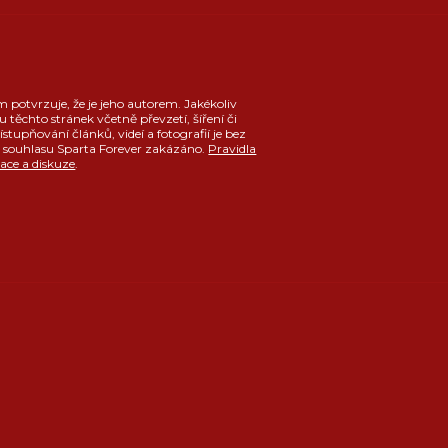
m potvrzuje, že je jeho autorem. Jakékoliv
u těchto stránek včetně převzetí, šíření či
ístupňování článků, videí a fotografií je bez
souhlasu Sparta Forever zakázáno.
Pravidla
race a diskuze
.