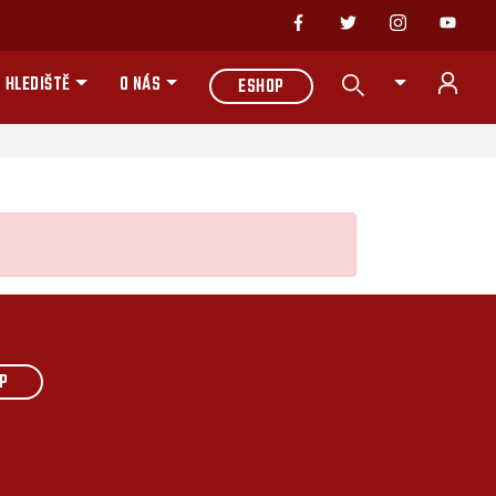
 HLEDIŠTĚ
O NÁS
ESHOP
P