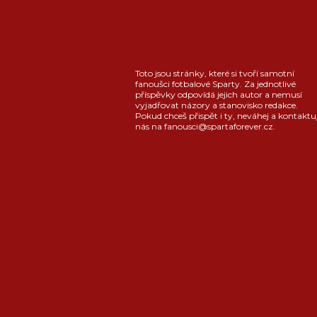
Toto jsou stránky, které si tvoří samotní
fanoušci fotbalové Sparty. Za jednotlivé
příspěvky odpovídá jejich autor a nemusí
vyjadřovat názory a stanovisko redakce.
Pokud chceš přispět i ty, neváhej a kontaktu
nás na fanousci@spartaforever.cz.