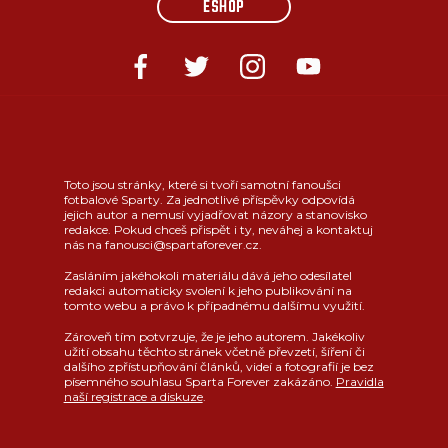
ESHOP
Toto jsou stránky, které si tvoří samotní fanoušci
fotbalové Sparty. Za jednotlivé příspěvky odpovídá
jejich autor a nemusí vyjadřovat názory a stanovisko
redakce. Pokud chceš přispět i ty, neváhej a kontaktuj
nás na fanousci@spartaforever.cz.
Zasláním jakéhokoli materiálu dává jeho odesílatel
redakci automaticky svolení k jeho publikování na
tomto webu a právo k případnému dalšímu využití.
Zároveň tím potvrzuje, že je jeho autorem. Jakékoliv
užití obsahu těchto stránek včetně převzetí, šíření či
dalšího zpřístupňování článků, videí a fotografií je bez
písemného souhlasu Sparta Forever zakázáno.
Pravidla
naší registrace a diskuze
.