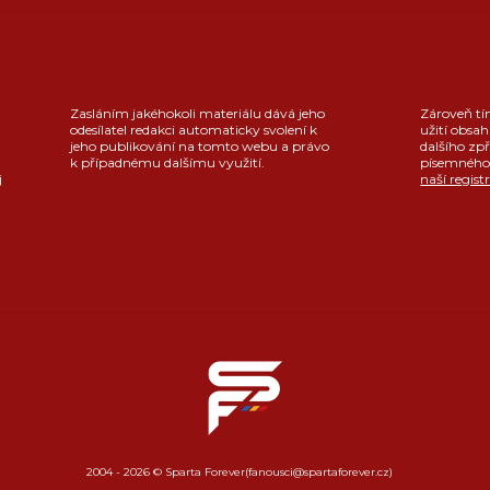
Zasláním jakéhokoli materiálu dává jeho
Zároveň tí
odesílatel redakci automaticky svolení k
užití obsah
jeho publikování na tomto webu a právo
dalšího zpř
k případnému dalšímu využití.
písemného 
j
naší regist
2004 - 2026 © Sparta Forever
(fanousci@spartaforever.cz)