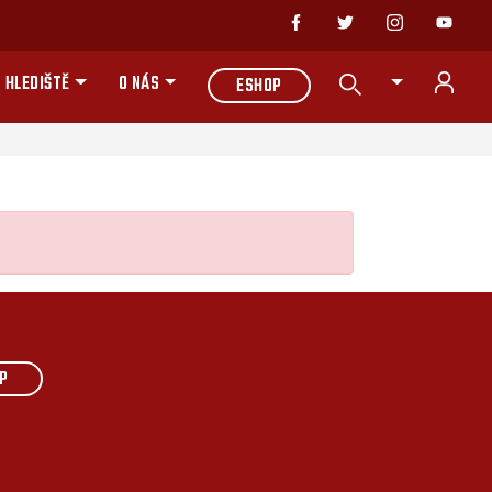
 HLEDIŠTĚ
O NÁS
ESHOP
P