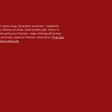
m potvrzuje, že je jeho autorem. Jakékoliv
u těchto stránek včetně převzetí, šíření či
ístupňování článků, videí a fotografií je bez
souhlasu Sparta Forever zakázáno.
Pravidla
race a diskuze
.