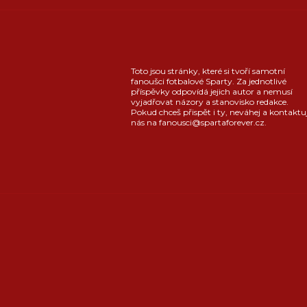
Toto jsou stránky, které si tvoří samotní
fanoušci fotbalové Sparty. Za jednotlivé
příspěvky odpovídá jejich autor a nemusí
vyjadřovat názory a stanovisko redakce.
Pokud chceš přispět i ty, neváhej a kontaktu
nás na fanousci@spartaforever.cz.