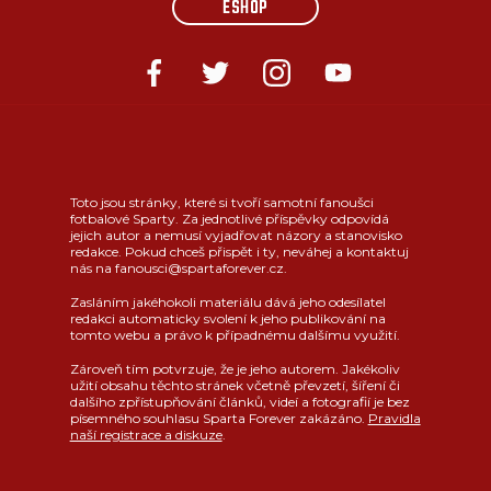
ESHOP
Toto jsou stránky, které si tvoří samotní fanoušci
fotbalové Sparty. Za jednotlivé příspěvky odpovídá
jejich autor a nemusí vyjadřovat názory a stanovisko
redakce. Pokud chceš přispět i ty, neváhej a kontaktuj
nás na fanousci@spartaforever.cz.
Zasláním jakéhokoli materiálu dává jeho odesílatel
redakci automaticky svolení k jeho publikování na
tomto webu a právo k případnému dalšímu využití.
Zároveň tím potvrzuje, že je jeho autorem. Jakékoliv
užití obsahu těchto stránek včetně převzetí, šíření či
dalšího zpřístupňování článků, videí a fotografií je bez
písemného souhlasu Sparta Forever zakázáno.
Pravidla
naší registrace a diskuze
.