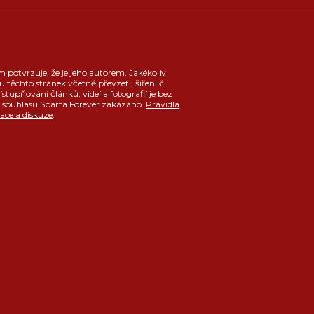
m potvrzuje, že je jeho autorem. Jakékoliv
u těchto stránek včetně převzetí, šíření či
ístupňování článků, videí a fotografií je bez
souhlasu Sparta Forever zakázáno.
Pravidla
race a diskuze
.