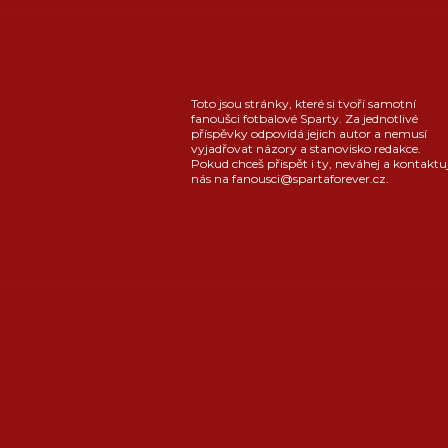
Toto jsou stránky, které si tvoří samotní
fanoušci fotbalové Sparty. Za jednotlivé
příspěvky odpovídá jejich autor a nemusí
vyjadřovat názory a stanovisko redakce.
Pokud chceš přispět i ty, neváhej a kontaktu
nás na fanousci@spartaforever.cz.