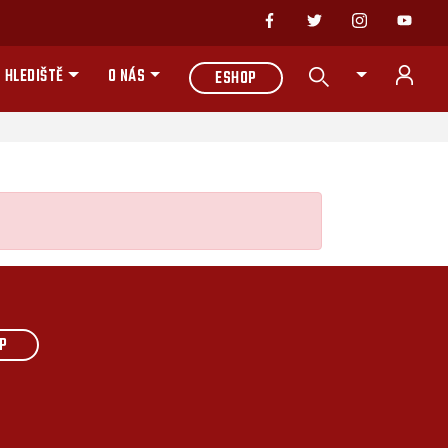
 HLEDIŠTĚ
O NÁS
ESHOP
P