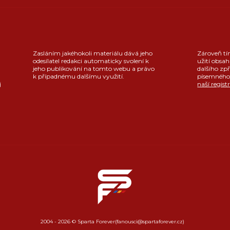
Zasláním jakéhokoli materiálu dává jeho
Zároveň tí
odesílatel redakci automaticky svolení k
užití obsah
jeho publikování na tomto webu a právo
dalšího zpř
k případnému dalšímu využití.
písemného 
j
naší regist
2004 - 2026 © Sparta Forever
(fanousci@spartaforever.cz)