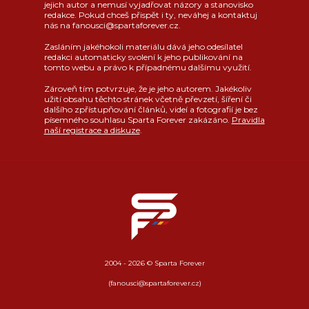
jejich autor a nemusí vyjadřovat názory a stanovisko
redakce. Pokud chceš přispět i ty, neváhej a kontaktuj
nás na fanousci@spartaforever.cz.
Zasláním jakéhokoli materiálu dává jeho odesílatel
redakci automaticky svolení k jeho publikování na
tomto webu a právo k případnému dalšímu využití.
Zároveň tím potvrzuje, že je jeho autorem. Jakékoliv
užití obsahu těchto stránek včetně převzetí, šíření či
dalšího zpřístupňování článků, videí a fotografií je bez
písemného souhlasu Sparta Forever zakázáno.
Pravidla
naší registrace a diskuze
.
2004 - 2026 © Sparta Forever
(fanousci@spartaforever.cz)