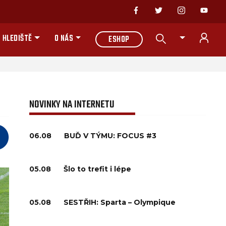
 HLEDIŠTĚ
O NÁS
ESHOP
NOVINKY NA INTERNETU
06.08
BUĎ V TÝMU: FOCUS #3
05.08
Šlo to trefit i lépe
05.08
SESTŘIH: Sparta – Olympique