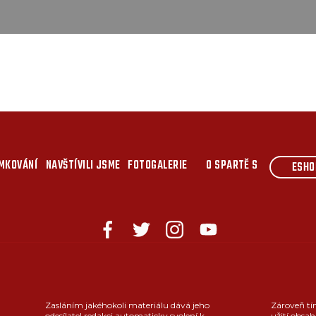
MKOVÁNÍ
NAVŠTÍVILI JSME
FOTOGALERIE
O SPARTĚ S
ESHO
Zasláním jakéhokoli materiálu dává jeho
Zároveň tí
odesílatel redakci automaticky svolení k
užití obsah