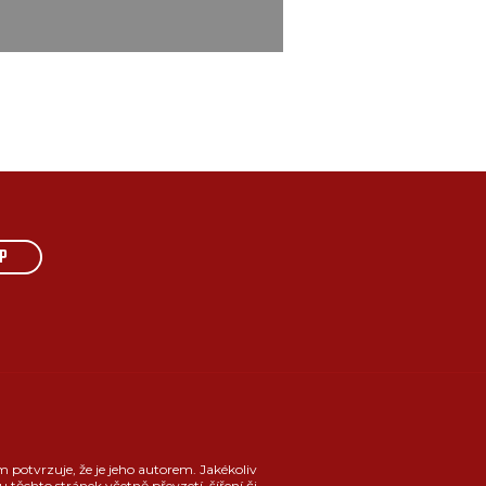
P
m potvrzuje, že je jeho autorem. Jakékoliv
u těchto stránek včetně převzetí, šíření či