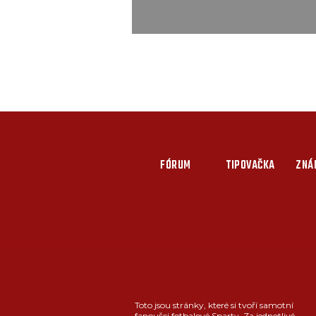
FÓRUM
TIPOVAČKA
ZNÁ
Toto jsou stránky, které si tvoří samotní
fanoušci fotbalové Sparty. Za jednotlivé