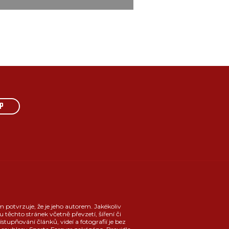
P
m potvrzuje, že je jeho autorem. Jakékoliv
u těchto stránek včetně převzetí, šíření či
ístupňování článků, videí a fotografií je bez