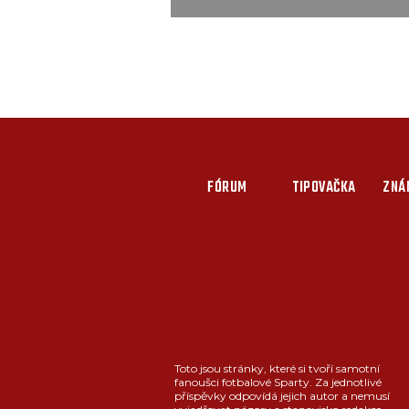
FÓRUM
TIPOVAČKA
ZNÁ
Toto jsou stránky, které si tvoří samotní
fanoušci fotbalové Sparty. Za jednotlivé
příspěvky odpovídá jejich autor a nemusí