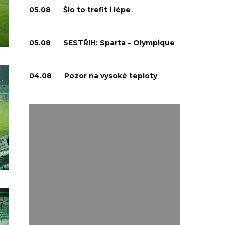
05.08
Šlo to trefit i lépe
05.08
SESTŘIH: Sparta – Olympique
04.08
Pozor na vysoké teploty