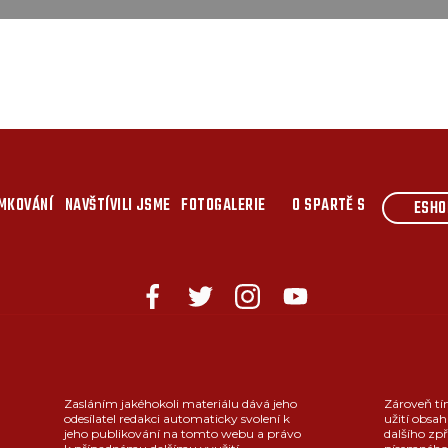
MKOVÁNÍ
NAVŠTÍVILI JSME
FOTOGALERIE
O SPARTĚ S
ESHO
Zasláním jakéhokoli materiálu dává jeho
Zároveň tí
odesílatel redakci automaticky svolení k
užití obsah
jeho publikování na tomto webu a právo
dalšího zpř