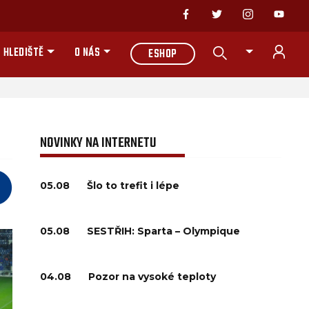
 HLEDIŠTĚ
O NÁS
ESHOP
NOVINKY NA INTERNETU
05.08
Šlo to trefit i lépe
05.08
SESTŘIH: Sparta – Olympique
04.08
Pozor na vysoké teploty