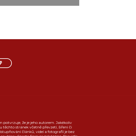
P
m potvrzuje, že je jeho autorem. Jakékoliv
u těchto stránek včetně převzetí, šíření či
ístupňování článků, videí a fotografií je bez