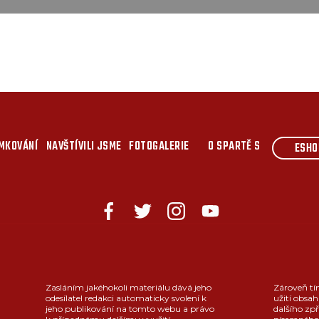
MKOVÁNÍ
NAVŠTÍVILI JSME
FOTOGALERIE
O SPARTĚ S
ESHO
Zasláním jakéhokoli materiálu dává jeho
Zároveň tí
odesílatel redakci automaticky svolení k
užití obsah
jeho publikování na tomto webu a právo
dalšího zpř