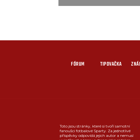
FÓRUM
TIPOVAČKA
ZNÁ
Toto jsou stránky, které si tvoří samotní
fanoušci fotbalové Sparty. Za jednotlivé
příspěvky odpovídá jejich autor a nemusí