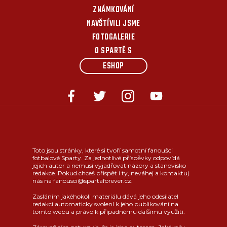
ZNÁMKOVÁNÍ
NAVŠTÍVILI JSME
FOTOGALERIE
O SPARTĚ S
ESHOP
Toto jsou stránky, které si tvoří samotní fanoušci
fotbalové Sparty. Za jednotlivé příspěvky odpovídá
jejich autor a nemusí vyjadřovat názory a stanovisko
redakce. Pokud chceš přispět i ty, neváhej a kontaktuj
nás na fanousci@spartaforever.cz.
Zasláním jakéhokoli materiálu dává jeho odesílatel
redakci automaticky svolení k jeho publikování na
tomto webu a právo k případnému dalšímu využití.