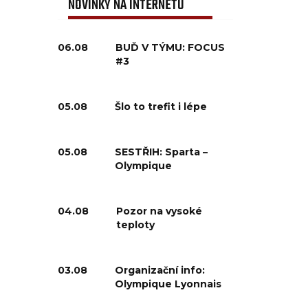
NOVINKY NA INTERNETU
06.08
BUĎ V TÝMU: FOCUS
#3
05.08
Šlo to trefit i lépe
05.08
SESTŘIH: Sparta –
Olympique
04.08
Pozor na vysoké
teploty
03.08
Organizační info:
Olympique Lyonnais