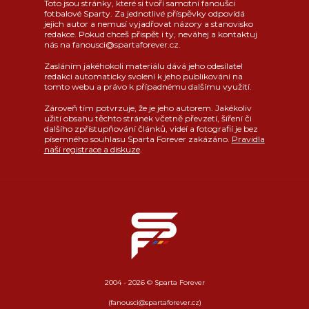
Toto jsou stránky, které si tvoří samotní fanoušci
fotbalové Sparty. Za jednotlivé příspěvky odpovídá
jejich autor a nemusí vyjadřovat názory a stanovisko
redakce. Pokud chceš přispět i ty, neváhej a kontaktuj
nás na fanousci@spartaforever.cz.
Zasláním jakéhokoli materiálu dává jeho odesílatel
redakci automaticky svolení k jeho publikování na
tomto webu a právo k případnému dalšímu využití.
Zároveň tím potvrzuje, že je jeho autorem. Jakékoliv
užití obsahu těchto stránek včetně převzetí, šíření či
dalšího zpřístupňování článků, videí a fotografií je bez
písemného souhlasu Sparta Forever zakázáno.
Pravidla
naší registrace a diskuze
.
2004 - 2026 © Sparta Forever
(fanousci@spartaforever.cz)