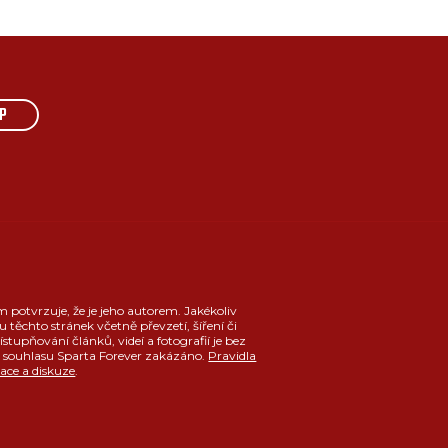
P
m potvrzuje, že je jeho autorem. Jakékoliv
u těchto stránek včetně převzetí, šíření či
ístupňování článků, videí a fotografií je bez
souhlasu Sparta Forever zakázáno.
Pravidla
race a diskuze
.