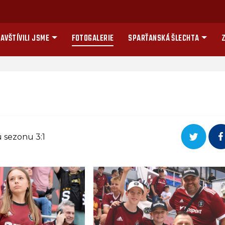
AVŠTÍVILI JSME
FOTOGALERIE
SPARŤANSKÁ ŠLECHTA
Z
u sezonu 3:1