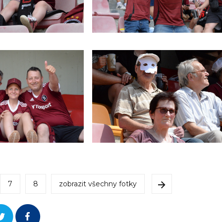
7
8
zobrazit všechny fotky