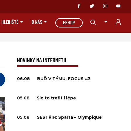
 HLEDIŠTĚ
O NÁS
ESHOP
NOVINKY NA INTERNETU
06.08
BUĎ V TÝMU: FOCUS #3
05.08
Šlo to trefit i lépe
05.08
SESTŘIH: Sparta – Olympique