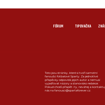
FÓRUM
TIPOVAČKA
ZNÁ
Toto jsou stránky, které si tvoří samotní
fanoušci fotbalové Sparty. Za jednotlivé
příspěvky odpovídá jejich autor a nemusí
vyjadřovat názory a stanovisko redakce.
Pokud chceš přispět i ty, neváhej a kontaktu
nás na fanousci@spartaforever.cz.