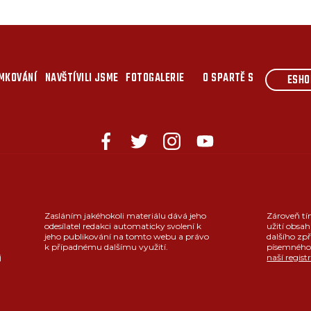
MKOVÁNÍ
NAVŠTÍVILI JSME
FOTOGALERIE
O SPARTĚ S
ESHO
Zasláním jakéhokoli materiálu dává jeho
Zároveň tí
odesílatel redakci automaticky svolení k
užití obsah
jeho publikování na tomto webu a právo
dalšího zpř
k případnému dalšímu využití.
písemného 
j
naší regist