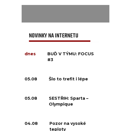
NOVINKY NA INTERNETU
dnes
BUĎ V TÝMU: FOCUS
#3
05.08
Šlo to trefit i lépe
05.08
SESTŘIH: Sparta –
Olympique
04.08
Pozor na vysoké
teploty