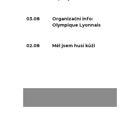
03.08
Organizační info:
Olympique Lyonnais
02.08
Měl jsem husí kůži