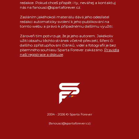
redakce. Pokud chceš přispět i ty, neváhej a kontaktuj
nás na fanousci@spartaforever.cz.
Zasláním jakéhokoli materiálu dává jeho odesílatel
redakci automaticky svolení k jeho publikování na
tomto webu a právo k případnému dalšímu využití.
Zároveň tím potvrzuje, že je jeho autorem. Jakékoliv
užití obsahu těchto stránek včetně převzetí, šíření či
dalšího zpřístupňování článků, videí a fotografií je bez
písemného souhlasu Sparta Forever zakázáno.
Pravidla
naší registrace a diskuze
.
2004 - 2026 © Sparta Forever
(fanousci@spartaforever.cz)