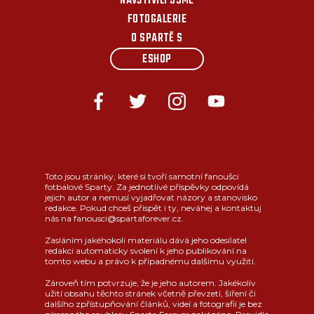
NAVŠTÍVILI JSME
FOTOGALERIE
O SPARTĚ S
ESHOP
Toto jsou stránky, které si tvoří samotní fanoušci
fotbalové Sparty. Za jednotlivé příspěvky odpovídá
jejich autor a nemusí vyjadřovat názory a stanovisko
redakce. Pokud chceš přispět i ty, neváhej a kontaktuj
nás na fanousci@spartaforever.cz.
Zasláním jakéhokoli materiálu dává jeho odesílatel
redakci automaticky svolení k jeho publikování na
tomto webu a právo k případnému dalšímu využití.
Zároveň tím potvrzuje, že je jeho autorem. Jakékoliv
užití obsahu těchto stránek včetně převzetí, šíření či
dalšího zpřístupňování článků, videí a fotografií je bez