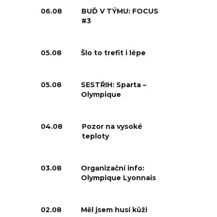
06.08
BUĎ V TÝMU: FOCUS
#3
05.08
Šlo to trefit i lépe
05.08
SESTŘIH: Sparta –
Olympique
04.08
Pozor na vysoké
teploty
03.08
Organizační info:
Olympique Lyonnais
02.08
Měl jsem husí kůži