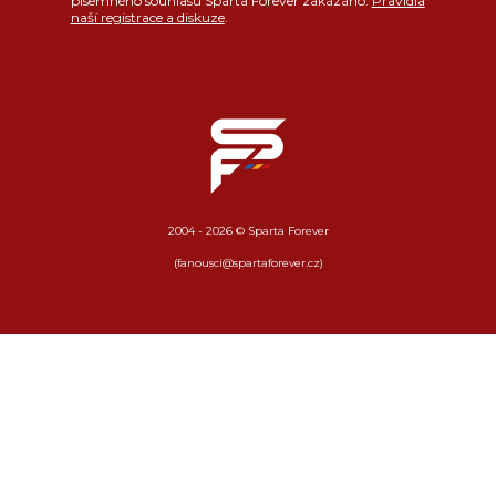
písemného souhlasu Sparta Forever zakázáno.
Pravidla
naší registrace a diskuze
.
2004 - 2026 © Sparta Forever
(fanousci@spartaforever.cz)