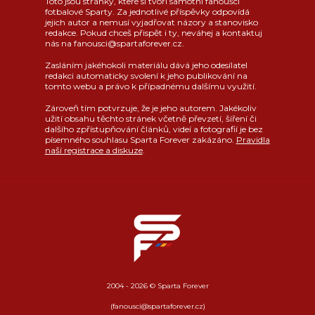
Toto jsou stránky, které si tvoří samotní fanoušci
fotbalové Sparty. Za jednotlivé příspěvky odpovídá
jejich autor a nemusí vyjadřovat názory a stanovisko
redakce. Pokud chceš přispět i ty, neváhej a kontaktuj
nás na fanousci@spartaforever.cz.
Zasláním jakéhokoli materiálu dává jeho odesílatel
redakci automaticky svolení k jeho publikování na
tomto webu a právo k případnému dalšímu využití.
Zároveň tím potvrzuje, že je jeho autorem. Jakékoliv
užití obsahu těchto stránek včetně převzetí, šíření či
dalšího zpřístupňování článků, videí a fotografií je bez
písemného souhlasu Sparta Forever zakázáno.
Pravidla
naší registrace a diskuze
.
2004 - 2026 © Sparta Forever
(fanousci@spartaforever.cz)