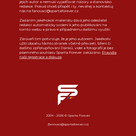
jejich autor a nemusí vyjadřovat názory a stanovisko
redakce. Pokud chceš přispět i ty, neváhej a kontaktuj
nás na fanousci@spartaforever.cz.
Zasláním jakéhokoli materiálu dává jeho odesílatel
redakci automaticky svolení k jeho publikování na
tomto webu a právo k případnému dalšímu využití.
Zároveň tím potvrzuje, že je jeho autorem. Jakékoliv
užití obsahu těchto stránek včetně převzetí, šíření či
dalšího zpřístupňování článků, videí a fotografií je bez
písemného souhlasu Sparta Forever zakázáno.
Pravidla
naší registrace a diskuze
.
2004 - 2026 © Sparta Forever
(fanousci@spartaforever.cz)