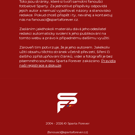
Toto jsou stránky, které si tvoří samotní fanoušci
fotbalové Sparty. Za jednotlivé příspěvky odpovídá
jejich autor a nemusí vyjadřovat názory a stanovisko
redakce. Pokud chceš přispět i ty, neváhej a kontaktuj
nás na fanousci@spartaforever.cz.
Zasláním jakéhokoli materiálu dává jeho odesílatel
redakci automaticky svolení k jeho publikování na
tomto webu a právo k případnému dalšímu využití.
Zároveň tím potvrzuje, že je jeho autorem. Jakékoliv
užití obsahu těchto stránek včetně převzetí, šíření či
dalšího zpřístupňování článků, videí a fotografií je bez
písemného souhlasu Sparta Forever zakázáno.
Pravidla
naší registrace a diskuze
.
2004 - 2026 © Sparta Forever
(fanousci@spartaforever.cz)