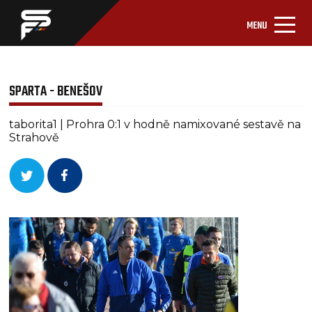
MENU
SPARTA - BENEŠOV
taborita1 | Prohra 0:1 v hodně namixované sestavě na
Strahově