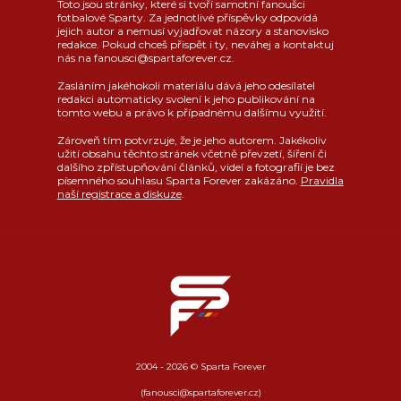
Toto jsou stránky, které si tvoří samotní fanoušci
fotbalové Sparty. Za jednotlivé příspěvky odpovídá
jejich autor a nemusí vyjadřovat názory a stanovisko
redakce. Pokud chceš přispět i ty, neváhej a kontaktuj
nás na fanousci@spartaforever.cz.
Zasláním jakéhokoli materiálu dává jeho odesílatel
redakci automaticky svolení k jeho publikování na
tomto webu a právo k případnému dalšímu využití.
Zároveň tím potvrzuje, že je jeho autorem. Jakékoliv
užití obsahu těchto stránek včetně převzetí, šíření či
dalšího zpřístupňování článků, videí a fotografií je bez
písemného souhlasu Sparta Forever zakázáno.
Pravidla
naší registrace a diskuze
.
2004 - 2026 © Sparta Forever
(fanousci@spartaforever.cz)