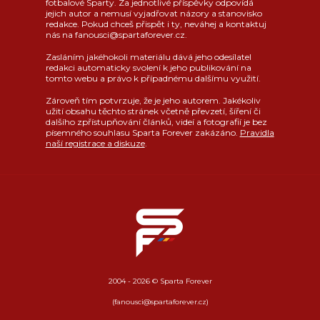
fotbalové Sparty. Za jednotlivé příspěvky odpovídá
jejich autor a nemusí vyjadřovat názory a stanovisko
redakce. Pokud chceš přispět i ty, neváhej a kontaktuj
nás na fanousci@spartaforever.cz.
Zasláním jakéhokoli materiálu dává jeho odesílatel
redakci automaticky svolení k jeho publikování na
tomto webu a právo k případnému dalšímu využití.
Zároveň tím potvrzuje, že je jeho autorem. Jakékoliv
užití obsahu těchto stránek včetně převzetí, šíření či
dalšího zpřístupňování článků, videí a fotografií je bez
písemného souhlasu Sparta Forever zakázáno.
Pravidla
naší registrace a diskuze
.
2004 - 2026 © Sparta Forever
(fanousci@spartaforever.cz)