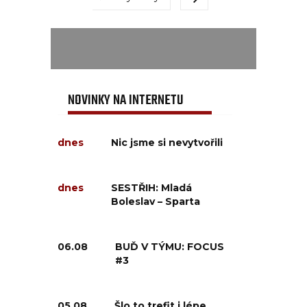
NOVINKY NA INTERNETU
dnes
Nic jsme si nevytvořili
dnes
SESTŘIH: Mladá
Boleslav – Sparta
06.08
BUĎ V TÝMU: FOCUS
#3
05.08
Šlo to trefit i lépe