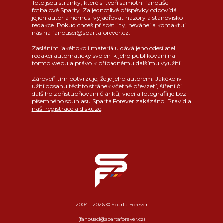
Toto jsou stránky, které si tvoří samotní fanoušci
fotbalové Sparty. Za jednotlivé příspěvky odpovídá
jejich autor a nemusí vyjadřovat názory a stanovisko
redakce. Pokud chceš přispět i ty, neváhej a kontaktuj
nás na fanousci@spartaforever.cz.
Zasláním jakéhokoli materiálu dává jeho odesílatel
redakci automaticky svolení k jeho publikování na
tomto webu a právo k případnému dalšímu využití.
Zároveň tím potvrzuje, že je jeho autorem. Jakékoliv
užití obsahu těchto stránek včetně převzetí, šíření či
dalšího zpřístupňování článků, videí a fotografií je bez
písemného souhlasu Sparta Forever zakázáno.
Pravidla
naší registrace a diskuze
.
2004 - 2026 © Sparta Forever
(fanousci@spartaforever.cz)