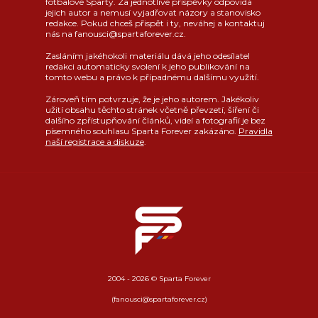
fotbalové Sparty. Za jednotlivé příspěvky odpovídá
jejich autor a nemusí vyjadřovat názory a stanovisko
redakce. Pokud chceš přispět i ty, neváhej a kontaktuj
nás na fanousci@spartaforever.cz.
Zasláním jakéhokoli materiálu dává jeho odesílatel
redakci automaticky svolení k jeho publikování na
tomto webu a právo k případnému dalšímu využití.
Zároveň tím potvrzuje, že je jeho autorem. Jakékoliv
užití obsahu těchto stránek včetně převzetí, šíření či
dalšího zpřístupňování článků, videí a fotografií je bez
písemného souhlasu Sparta Forever zakázáno.
Pravidla
naší registrace a diskuze
.
2004 - 2026 © Sparta Forever
(fanousci@spartaforever.cz)