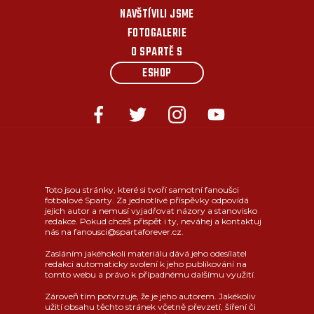
NAVŠTÍVILI JSME
FOTOGALERIE
O SPARTĚ S
ESHOP
Toto jsou stránky, které si tvoří samotní fanoušci
fotbalové Sparty. Za jednotlivé příspěvky odpovídá
jejich autor a nemusí vyjadřovat názory a stanovisko
redakce. Pokud chceš přispět i ty, neváhej a kontaktuj
nás na fanousci@spartaforever.cz.
Zasláním jakéhokoli materiálu dává jeho odesílatel
redakci automaticky svolení k jeho publikování na
tomto webu a právo k případnému dalšímu využití.
Zároveň tím potvrzuje, že je jeho autorem. Jakékoliv
užití obsahu těchto stránek včetně převzetí, šíření či