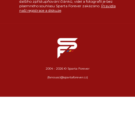
dalšího zpřístupňování článků, videí a fotografií je bez
písemného souhlasu Sparta Forever zakázáno.
Pravidla
naší registrace a diskuze
.
2004 - 2026 © Sparta Forever
(fanousci@spartaforever.cz)