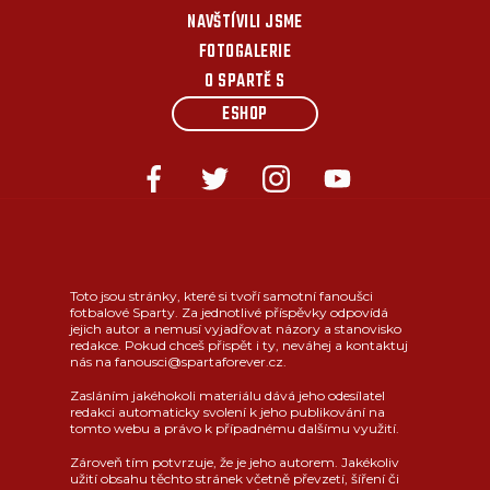
NAVŠTÍVILI JSME
FOTOGALERIE
O SPARTĚ S
ESHOP
Toto jsou stránky, které si tvoří samotní fanoušci
fotbalové Sparty. Za jednotlivé příspěvky odpovídá
jejich autor a nemusí vyjadřovat názory a stanovisko
redakce. Pokud chceš přispět i ty, neváhej a kontaktuj
nás na fanousci@spartaforever.cz.
Zasláním jakéhokoli materiálu dává jeho odesílatel
redakci automaticky svolení k jeho publikování na
tomto webu a právo k případnému dalšímu využití.
Zároveň tím potvrzuje, že je jeho autorem. Jakékoliv
užití obsahu těchto stránek včetně převzetí, šíření či