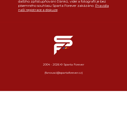
dalšího zpřístupňování článků, videí a fotografií je bez
písemného souhlasu Sparta Forever zakázáno.
Pravidla
naší registrace a diskuze
.
2004 - 2026 © Sparta Forever
(fanousci@spartaforever.cz)