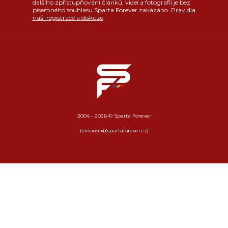
dalšího zpřístupňování článků, videí a fotografií je bez
písemného souhlasu Sparta Forever zakázáno.
Pravidla
naší registrace a diskuze
.
2004 - 2026 © Sparta Forever
(fanousci@spartaforever.cz)