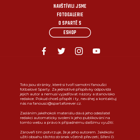
NAVŠTÍVILI JSME
FOTOGALERIE
O SPARTĚ S
ESHOP
Toto jsou stránky, které si tvoří samotní fanoušci
fotbalové Sparty. Za jednotlivé příspěvky odpovídá
jejich autor a nemusí vyjadřovat názory a stanovisko
redakce. Pokud chceš přispět i ty, neváhej a kontaktuj
nás na fanousci@spartaforever.cz.
Zasláním jakéhokoli materiálu dává jeho odesílatel
redakci automaticky svolení k jeho publikování na
tomto webu a právo k případnému dalšímu využití.
Zároveň tím potvrzuje, že je jeho autorem. Jakékoliv
užití obsahu těchto stránek včetně převzetí, šíření či