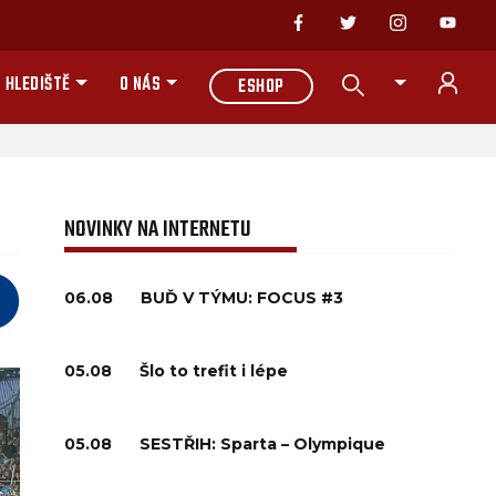
 HLEDIŠTĚ
O NÁS
ESHOP
NOVINKY NA INTERNETU
06.08
BUĎ V TÝMU: FOCUS #3
05.08
Šlo to trefit i lépe
05.08
SESTŘIH: Sparta – Olympique