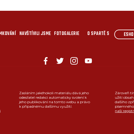
MKOVÁNÍ
NAVŠTÍVILI JSME
FOTOGALERIE
O SPARTĚ S
ESHO
Zasláním jakéhokoli materiálu dává jeho
Zároveň tí
odesílatel redakci automaticky svolení k
užití obsah
jeho publikování na tomto webu a právo
dalšího zpř
k případnému dalšímu využití.
písemného 
j
naší regist