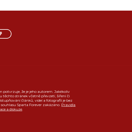
P
m potvrzuje, že je jeho autorem. Jakékoliv
u těchto stránek včetně převzetí, šíření či
ístupňování článků, videí a fotografií je bez
souhlasu Sparta Forever zakázáno.
Pravidla
race a diskuze
.