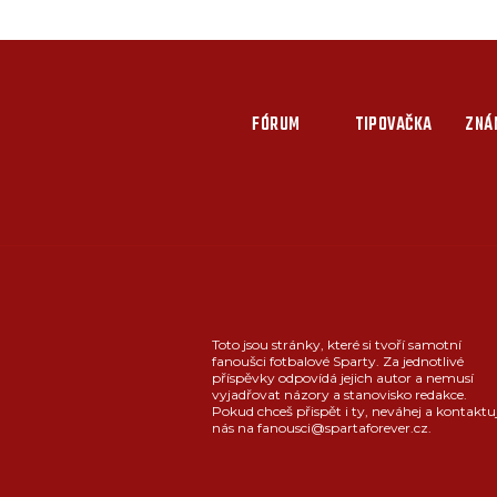
FÓRUM
TIPOVAČKA
ZNÁ
Toto jsou stránky, které si tvoří samotní
fanoušci fotbalové Sparty. Za jednotlivé
příspěvky odpovídá jejich autor a nemusí
vyjadřovat názory a stanovisko redakce.
Pokud chceš přispět i ty, neváhej a kontaktu
nás na fanousci@spartaforever.cz.