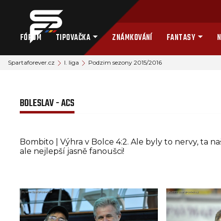
FÓRUM
TIPOVAČKA
ZNÁMKOVÁNÍ
FANTASY
N
Spartaforever.cz
I. liga
Podzim sezony 2015/2016
BOLESLAV - ACS
Bombito | Výhra v Bolce 4:2. Ale byly to nervy, ta naš
ale nejlepší jasně fanoušci!