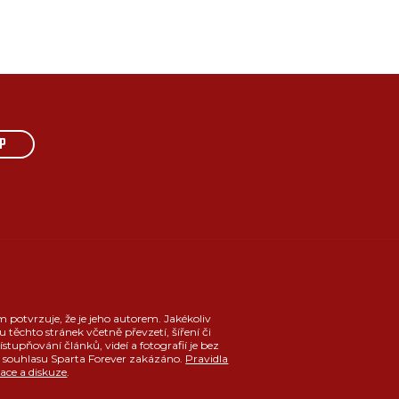
P
m potvrzuje, že je jeho autorem. Jakékoliv
u těchto stránek včetně převzetí, šíření či
ístupňování článků, videí a fotografií je bez
souhlasu Sparta Forever zakázáno.
Pravidla
race a diskuze
.