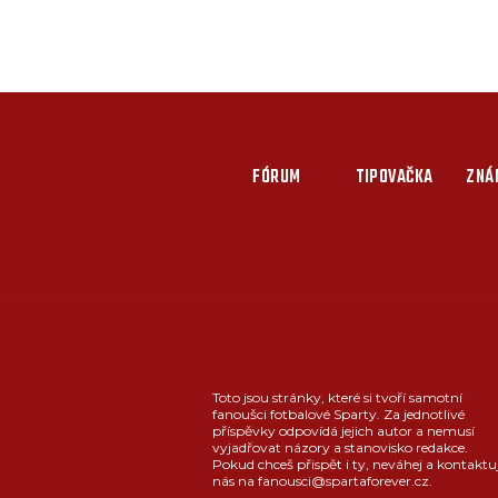
FÓRUM
TIPOVAČKA
ZNÁ
Toto jsou stránky, které si tvoří samotní
fanoušci fotbalové Sparty. Za jednotlivé
příspěvky odpovídá jejich autor a nemusí
vyjadřovat názory a stanovisko redakce.
Pokud chceš přispět i ty, neváhej a kontaktu
nás na fanousci@spartaforever.cz.