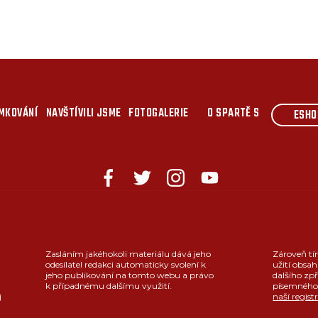
MKOVÁNÍ
NAVŠTÍVILI JSME
FOTOGALERIE
O SPARTĚ S
ESHO
Zasláním jakéhokoli materiálu dává jeho
Zároveň tí
odesílatel redakci automaticky svolení k
užití obsah
jeho publikování na tomto webu a právo
dalšího zpř
k případnému dalšímu využití.
písemného 
j
naší regist