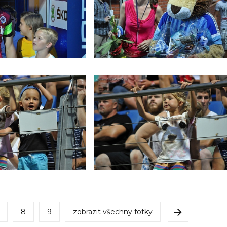
8
9
zobrazit všechny fotky