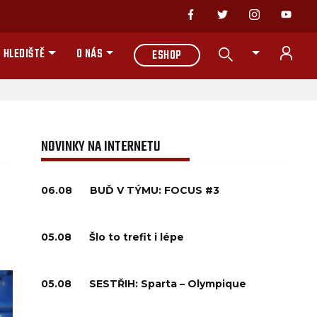
 HLEDIŠTĚ
O NÁS
ESHOP
NOVINKY NA INTERNETU
06.08
BUĎ V TÝMU: FOCUS #3
05.08
Šlo to trefit i lépe
05.08
SESTŘIH: Sparta – Olympique