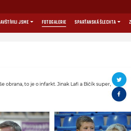
AVŠTÍVILI JSME
FOTOGALERIE
SPARŤANSKÁ ŠLECHTA
Z
e obrana, to je o infarkt. Jinak Lafi a Bičík super,