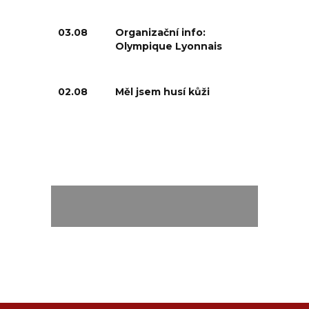
03.08
Organizační info:
Olympique Lyonnais
02.08
Měl jsem husí kůži