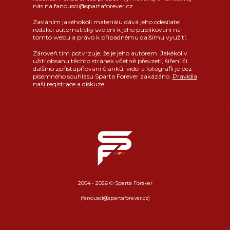
nás na fanousci@spartaforever.cz.
Zasláním jakéhokoli materiálu dává jeho odesílatel
redakci automaticky svolení k jeho publikování na
tomto webu a právo k případnému dalšímu využití.
Zároveň tím potvrzuje, že je jeho autorem. Jakékoliv
užití obsahu těchto stránek včetně převzetí, šíření či
dalšího zpřístupňování článků, videí a fotografií je bez
písemného souhlasu Sparta Forever zakázáno.
Pravidla
naší registrace a diskuze
.
2004 - 2026 © Sparta Forever
(fanousci@spartaforever.cz)