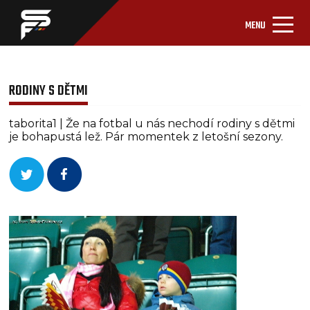
MENU
RODINY S DĚTMI
taborita1 | Že na fotbal u nás nechodí rodiny s dětmi
je bohapustá lež. Pár momentek z letošní sezony.