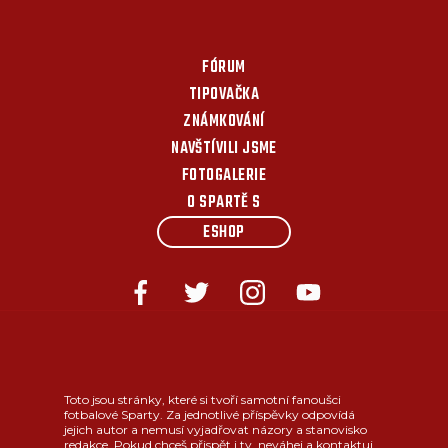
FÓRUM
TIPOVAČKA
ZNÁMKOVÁNÍ
NAVŠTÍVILI JSME
FOTOGALERIE
O SPARTĚ S
ESHOP
Toto jsou stránky, které si tvoří samotní fanoušci
fotbalové Sparty. Za jednotlivé příspěvky odpovídá
jejich autor a nemusí vyjadřovat názory a stanovisko
redakce. Pokud chceš přispět i ty, neváhej a kontaktuj