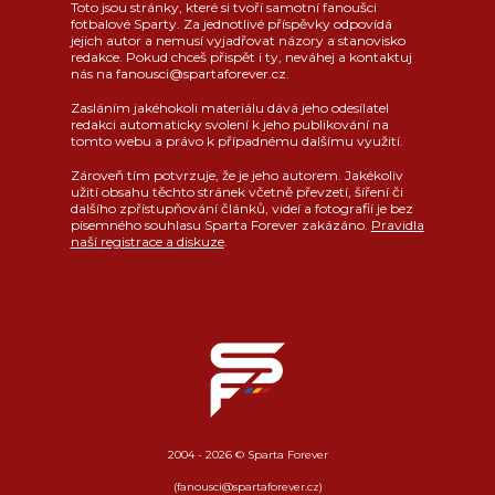
Toto jsou stránky, které si tvoří samotní fanoušci
fotbalové Sparty. Za jednotlivé příspěvky odpovídá
jejich autor a nemusí vyjadřovat názory a stanovisko
redakce. Pokud chceš přispět i ty, neváhej a kontaktuj
nás na fanousci@spartaforever.cz.
Zasláním jakéhokoli materiálu dává jeho odesílatel
redakci automaticky svolení k jeho publikování na
tomto webu a právo k případnému dalšímu využití.
Zároveň tím potvrzuje, že je jeho autorem. Jakékoliv
užití obsahu těchto stránek včetně převzetí, šíření či
dalšího zpřístupňování článků, videí a fotografií je bez
písemného souhlasu Sparta Forever zakázáno.
Pravidla
naší registrace a diskuze
.
2004 - 2026 © Sparta Forever
(fanousci@spartaforever.cz)