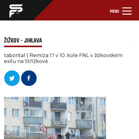
MENU
ŽIŽKOV - JIHLAVA
taborita1 | Remíza 1:1 v 10. kole FNL v žižkovském
exilu na Střížkově