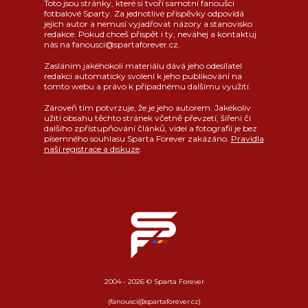
Toto jsou stránky, které si tvoří samotní fanoušci
fotbalové Sparty. Za jednotlivé příspěvky odpovídá
jejich autor a nemusí vyjadřovat názory a stanovisko
redakce. Pokud chceš přispět i ty, neváhej a kontaktuj
nás na fanousci@spartaforever.cz.
Zasláním jakéhokoli materiálu dává jeho odesílatel
redakci automaticky svolení k jeho publikování na
tomto webu a právo k případnému dalšímu využití.
Zároveň tím potvrzuje, že je jeho autorem. Jakékoliv
užití obsahu těchto stránek včetně převzetí, šíření či
dalšího zpřístupňování článků, videí a fotografií je bez
písemného souhlasu Sparta Forever zakázáno.
Pravidla
naší registrace a diskuze
.
2004 - 2026 © Sparta Forever
(fanousci@spartaforever.cz)