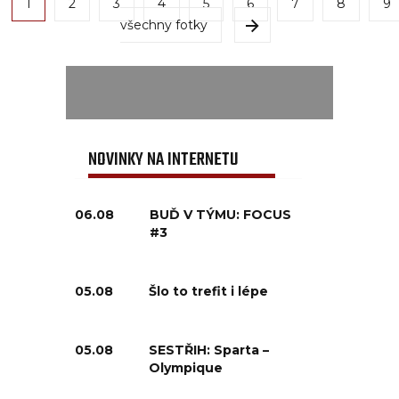
1
2
3
4
5
6
7
8
9
všechny fotky
NOVINKY NA INTERNETU
06.08
BUĎ V TÝMU: FOCUS
#3
05.08
Šlo to trefit i lépe
05.08
SESTŘIH: Sparta –
Olympique