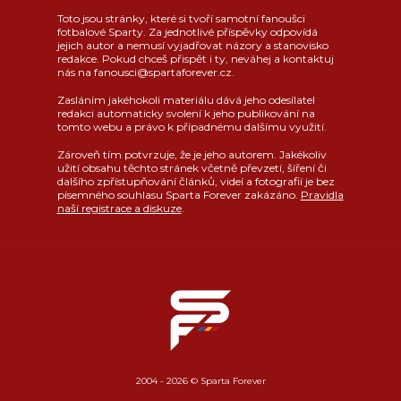
Toto jsou stránky, které si tvoří samotní fanoušci
fotbalové Sparty. Za jednotlivé příspěvky odpovídá
jejich autor a nemusí vyjadřovat názory a stanovisko
redakce. Pokud chceš přispět i ty, neváhej a kontaktuj
nás na fanousci@spartaforever.cz.
Zasláním jakéhokoli materiálu dává jeho odesílatel
redakci automaticky svolení k jeho publikování na
tomto webu a právo k případnému dalšímu využití.
Zároveň tím potvrzuje, že je jeho autorem. Jakékoliv
užití obsahu těchto stránek včetně převzetí, šíření či
dalšího zpřístupňování článků, videí a fotografií je bez
písemného souhlasu Sparta Forever zakázáno.
Pravidla
naší registrace a diskuze
.
2004 - 2026 © Sparta Forever