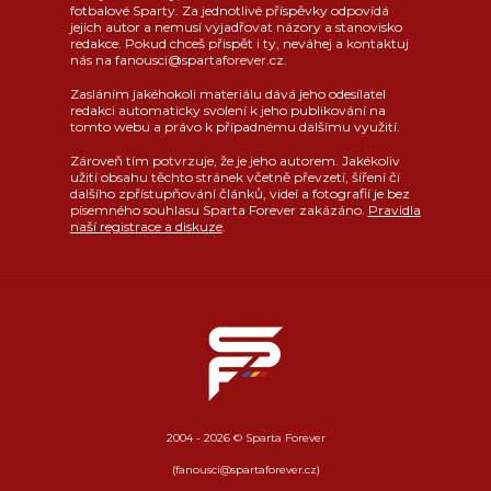
fotbalové Sparty. Za jednotlivé příspěvky odpovídá
jejich autor a nemusí vyjadřovat názory a stanovisko
redakce. Pokud chceš přispět i ty, neváhej a kontaktuj
nás na fanousci@spartaforever.cz.
Zasláním jakéhokoli materiálu dává jeho odesílatel
redakci automaticky svolení k jeho publikování na
tomto webu a právo k případnému dalšímu využití.
Zároveň tím potvrzuje, že je jeho autorem. Jakékoliv
užití obsahu těchto stránek včetně převzetí, šíření či
dalšího zpřístupňování článků, videí a fotografií je bez
písemného souhlasu Sparta Forever zakázáno.
Pravidla
naší registrace a diskuze
.
2004 - 2026 © Sparta Forever
(fanousci@spartaforever.cz)