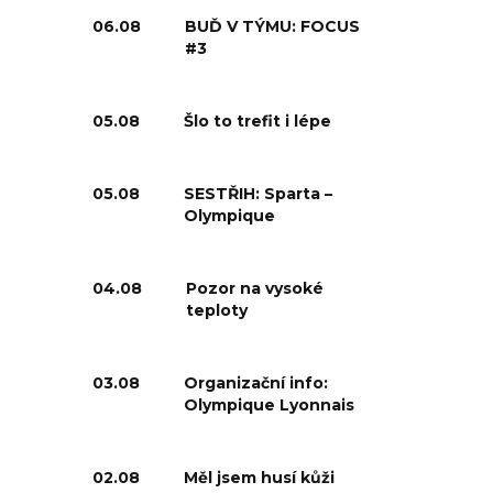
06.08
BUĎ V TÝMU: FOCUS
#3
05.08
Šlo to trefit i lépe
05.08
SESTŘIH: Sparta –
Olympique
04.08
Pozor na vysoké
teploty
03.08
Organizační info:
Olympique Lyonnais
02.08
Měl jsem husí kůži