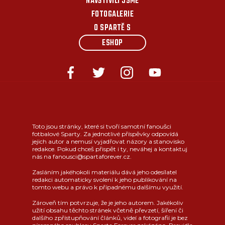
NAVŠTÍVILI JSME
FOTOGALERIE
O SPARTĚ S
ESHOP
Toto jsou stránky, které si tvoří samotní fanoušci
fotbalové Sparty. Za jednotlivé příspěvky odpovídá
jejich autor a nemusí vyjadřovat názory a stanovisko
redakce. Pokud chceš přispět i ty, neváhej a kontaktuj
nás na fanousci@spartaforever.cz.
Zasláním jakéhokoli materiálu dává jeho odesílatel
redakci automaticky svolení k jeho publikování na
tomto webu a právo k případnému dalšímu využití.
Zároveň tím potvrzuje, že je jeho autorem. Jakékoliv
užití obsahu těchto stránek včetně převzetí, šíření či
dalšího zpřístupňování článků, videí a fotografií je bez