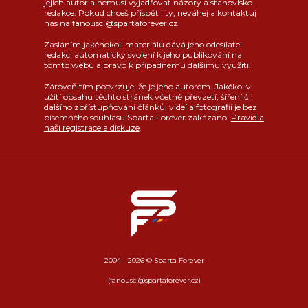
jejich autor a nemusí vyjadřovat názory a stanovisko
redakce. Pokud chceš přispět i ty, neváhej a kontaktuj
nás na fanousci@spartaforever.cz.
Zasláním jakéhokoli materiálu dává jeho odesílatel
redakci automaticky svolení k jeho publikování na
tomto webu a právo k případnému dalšímu využití.
Zároveň tím potvrzuje, že je jeho autorem. Jakékoliv
užití obsahu těchto stránek včetně převzetí, šíření či
dalšího zpřístupňování článků, videí a fotografií je bez
písemného souhlasu Sparta Forever zakázáno.
Pravidla
naší registrace a diskuze
.
2004 - 2026 © Sparta Forever
(fanousci@spartaforever.cz)