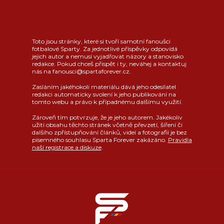
Toto jsou stránky, které si tvoří samotní fanoušci
fotbalové Sparty. Za jednotlivé příspěvky odpovídá
jejich autor a nemusí vyjadřovat názory a stanovisko
redakce. Pokud chceš přispět i ty, neváhej a kontaktuj
nás na fanousci@spartaforever.cz.
Zasláním jakéhokoli materiálu dává jeho odesílatel
redakci automaticky svolení k jeho publikování na
tomto webu a právo k případnému dalšímu využití.
Zároveň tím potvrzuje, že je jeho autorem. Jakékoliv
užití obsahu těchto stránek včetně převzetí, šíření či
dalšího zpřístupňování článků, videí a fotografií je bez
písemného souhlasu Sparta Forever zakázáno.
Pravidla
naší registrace a diskuze
.