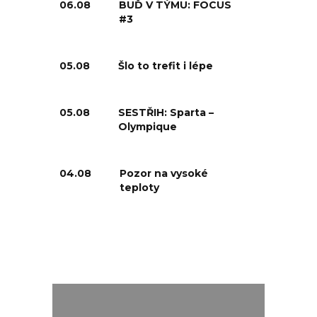
06.08
BUĎ V TÝMU: FOCUS
#3
05.08
Šlo to trefit i lépe
05.08
SESTŘIH: Sparta –
Olympique
04.08
Pozor na vysoké
teploty