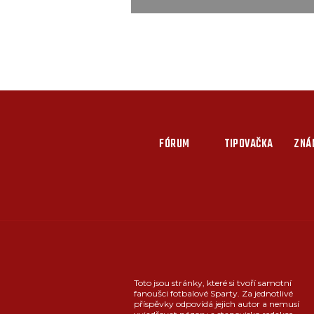
FÓRUM
TIPOVAČKA
ZNÁ
Toto jsou stránky, které si tvoří samotní
fanoušci fotbalové Sparty. Za jednotlivé
příspěvky odpovídá jejich autor a nemusí