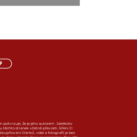
P
m potvrzuje, že je jeho autorem. Jakékoliv
u těchto stránek včetně převzetí, šíření či
ístupňování článků, videí a fotografií je bez