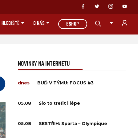
 HLEDIŠTĚ
O NÁS
ESHOP
NOVINKY NA INTERNETU
dnes
BUĎ V TÝMU: FOCUS #3
05.08
Šlo to trefit i lépe
05.08
SESTŘIH: Sparta – Olympique