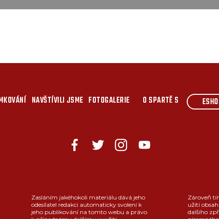
MKOVÁNÍ
NAVŠTÍVILI JSME
FOTOGALERIE
O SPARTĚ S
ESHO
Zasláním jakéhokoli materiálu dává jeho
Zároveň tí
odesílatel redakci automaticky svolení k
užití obsah
jeho publikování na tomto webu a právo
dalšího zpř