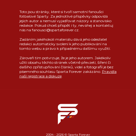
Toto jsou stránky, které si tvoří samotní fanoušci
fotbalové Sparty. Za jednotlivé příspěvky odpovídá
jejich autor a nemusí vyjadřovat názory a stanovisko
redakce. Pokud chceš přispět i ty, neváhej a kontaktuj
nás na fanousci@spartaforever.cz.
Zasláním jakéhokoli materiálu dává jeho odesílatel
redakci automaticky svolení k jeho publikování na
tomto webu a právo k případnému dalšímu využití.
Zároveň tím potvrzuje, že je jeho autorem. Jakékoliv
užití obsahu těchto stránek včetně převzetí, šíření či
dalšího zpřístupňování článků, videí a fotografií je bez
písemného souhlasu Sparta Forever zakázáno.
Pravidla
naší registrace a diskuze
.
2004 - 2026 © Sparta Forever