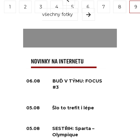
1
2
3
4
5
6
7
8
9
všechny fotky
NOVINKY NA INTERNETU
06.08
BUĎ V TÝMU: FOCUS
#3
05.08
Šlo to trefit i lépe
05.08
SESTŘIH: Sparta –
Olympique