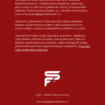
fotbalové Sparty. Za jednotlivé příspěvky odpovídá
jejich autor a nemusí vyjadřovat názory a stanovisko
redakce. Pokud chceš přispět i ty, neváhej a kontaktuj
nás na fanousci@spartaforever.cz.
Zasláním jakéhokoli materiálu dává jeho odesílatel
redakci automaticky svolení k jeho publikování na
tomto webu a právo k případnému dalšímu využití.
Zároveň tím potvrzuje, že je jeho autorem. Jakékoliv
užití obsahu těchto stránek včetně převzetí, šíření či
dalšího zpřístupňování článků, videí a fotografií je bez
písemného souhlasu Sparta Forever zakázáno.
Pravidla
naší registrace a diskuze
.
2004 - 2026 © Sparta Forever
(fanousci@spartaforever.cz)