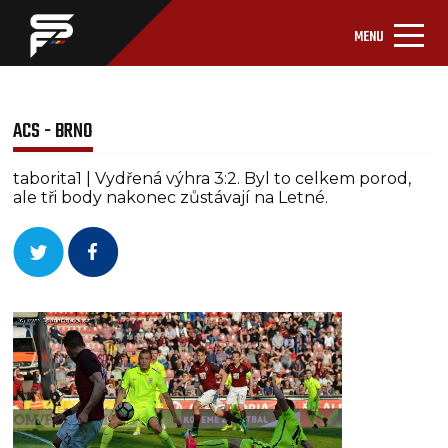
MENU
ACS - BRNO
taborita1 | Vydřená výhra 3:2. Byl to celkem porod,
ale tři body nakonec zůstávají na Letné.