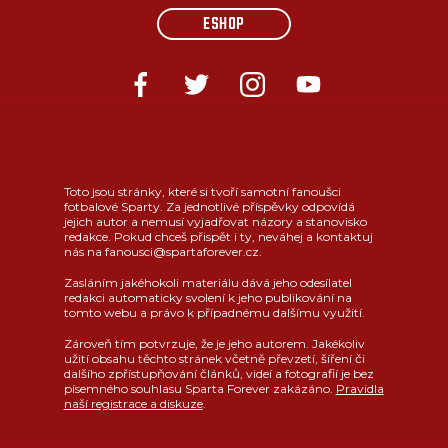
ESHOP
Toto jsou stránky, které si tvoří samotní fanoušci
fotbalové Sparty. Za jednotlivé příspěvky odpovídá
jejich autor a nemusí vyjadřovat názory a stanovisko
redakce. Pokud chceš přispět i ty, neváhej a kontaktuj
nás na fanousci@spartaforever.cz.
Zasláním jakéhokoli materiálu dává jeho odesílatel
redakci automaticky svolení k jeho publikování na
tomto webu a právo k případnému dalšímu využití.
Zároveň tím potvrzuje, že je jeho autorem. Jakékoliv
užití obsahu těchto stránek včetně převzetí, šíření či
dalšího zpřístupňování článků, videí a fotografií je bez
písemného souhlasu Sparta Forever zakázáno.
Pravidla
naší registrace a diskuze
.