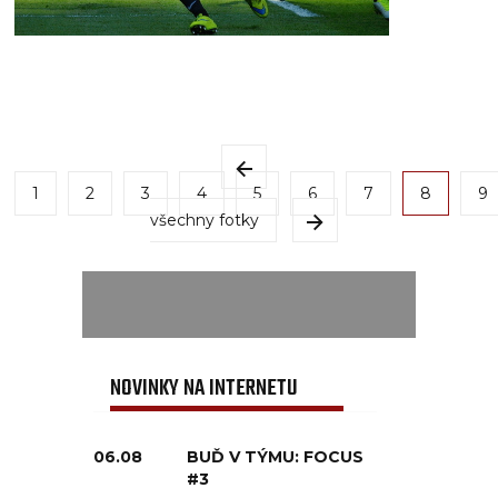
1
2
3
4
5
6
7
8
9
všechny fotky
NOVINKY NA INTERNETU
06.08
BUĎ V TÝMU: FOCUS
#3