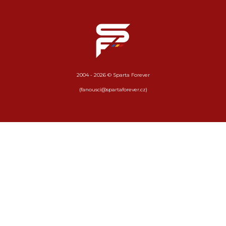
2004 - 2026 © Sparta Forever
(fanousci@spartaforever.cz)