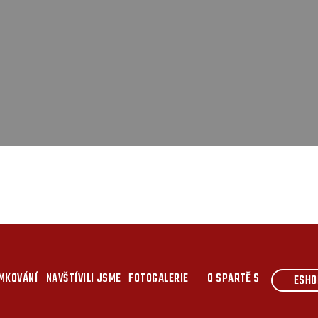
MKOVÁNÍ
NAVŠTÍVILI JSME
FOTOGALERIE
O SPARTĚ S
ESHO