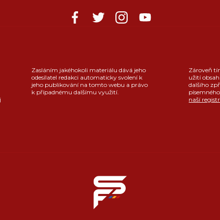
Zasláním jakéhokoli materiálu dává jeho
Zároveň tí
odesílatel redakci automaticky svolení k
užití obsah
jeho publikování na tomto webu a právo
dalšího zpř
k případnému dalšímu využití.
písemného 
j
naší regist