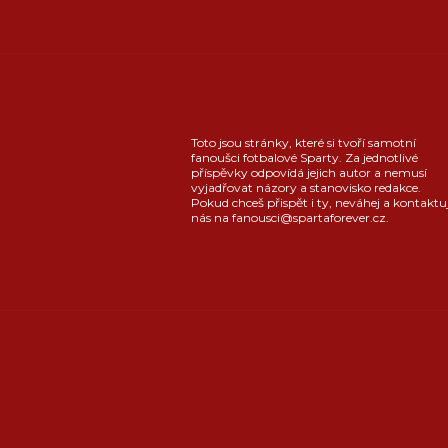
Toto jsou stránky, které si tvoří samotní
fanoušci fotbalové Sparty. Za jednotlivé
příspěvky odpovídá jejich autor a nemusí
vyjadřovat názory a stanovisko redakce.
Pokud chceš přispět i ty, neváhej a kontaktu
nás na fanousci@spartaforever.cz.