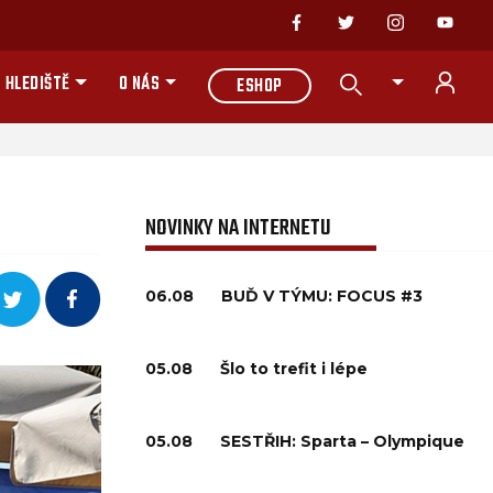
 HLEDIŠTĚ
O NÁS
ESHOP
NOVINKY NA INTERNETU
06.08
BUĎ V TÝMU: FOCUS #3
05.08
Šlo to trefit i lépe
05.08
SESTŘIH: Sparta – Olympique