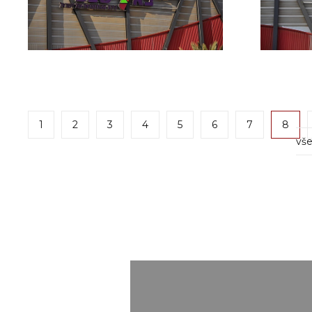
1
2
3
4
5
6
7
8
vše