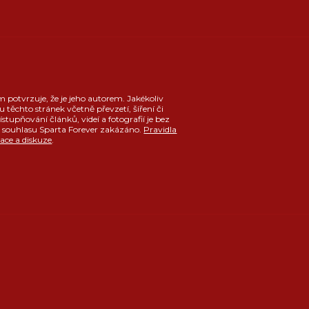
m potvrzuje, že je jeho autorem. Jakékoliv
u těchto stránek včetně převzetí, šíření či
ístupňování článků, videí a fotografií je bez
souhlasu Sparta Forever zakázáno.
Pravidla
race a diskuze
.