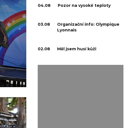
04.08
Pozor na vysoké teploty
03.08
Organizační info: Olympique
Lyonnais
02.08
Měl jsem husí kůži