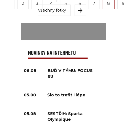
1
2
3
4
5
6
7
8
9
všechny fotky
NOVINKY NA INTERNETU
06.08
BUĎ V TÝMU: FOCUS
#3
05.08
Šlo to trefit i lépe
05.08
SESTŘIH: Sparta –
Olympique