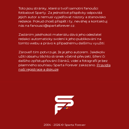
Toto jsou stránky, které si tvoří samotní fanoušci
fotbalové Sparty. Za jednotlivé příspěvky odpovídá
jejich autor a nemusí vyjadřovat názory a stanovisko
redakce. Pokud chceš přispět i ty, neváhej a kontaktuj
nás na fanousci@spartaforever.cz.
Zasláním jakéhokoli materiálu dává jeho odesílatel
redakci automaticky svolení k jeho publikování na
tomto webu a právo k případnému dalšímu využití.
Zároveň tím potvrzuje, že je jeho autorem. Jakékoliv
užití obsahu těchto stránek včetně převzetí, šíření či
dalšího zpřístupňování článků, videí a fotografií je bez
písemného souhlasu Sparta Forever zakázáno.
Pravidla
naší registrace a diskuze
.
2004 - 2026 © Sparta Forever