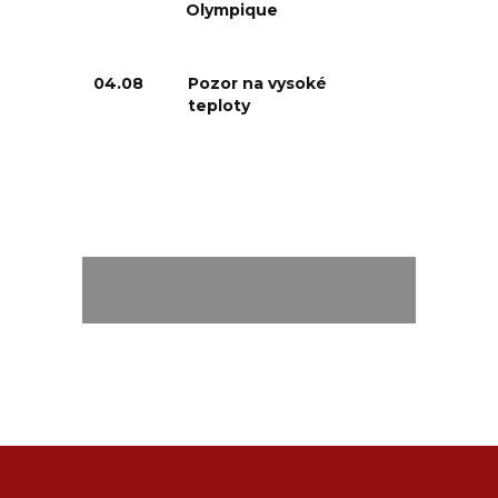
Olympique
04.08
Pozor na vysoké
teploty