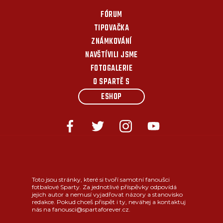
FÓRUM
TIPOVAČKA
ZNÁMKOVÁNÍ
NAVŠTÍVILI JSME
FOTOGALERIE
O SPARTĚ S
ESHOP
Toto jsou stránky, které si tvoří samotní fanoušci
fotbalové Sparty. Za jednotlivé příspěvky odpovídá
jejich autor a nemusí vyjadřovat názory a stanovisko
redakce. Pokud chceš přispět i ty, neváhej a kontaktuj
nás na fanousci@spartaforever.cz.