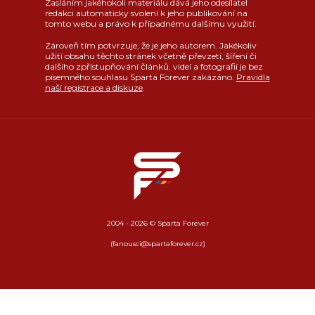
Zasláním jakéhokoli materiálu dává jeho odesílatel
redakci automaticky svolení k jeho publikování na
tomto webu a právo k případnému dalšímu využití.
Zároveň tím potvrzuje, že je jeho autorem. Jakékoliv
užití obsahu těchto stránek včetně převzetí, šíření či
dalšího zpřístupňování článků, videí a fotografií je bez
písemného souhlasu Sparta Forever zakázáno.
Pravidla
naší registrace a diskuze
.
2004 - 2026 © Sparta Forever
(fanousci@spartaforever.cz)