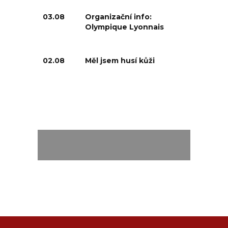
03.08
Organizační info:
Olympique Lyonnais
02.08
Měl jsem husí kůži