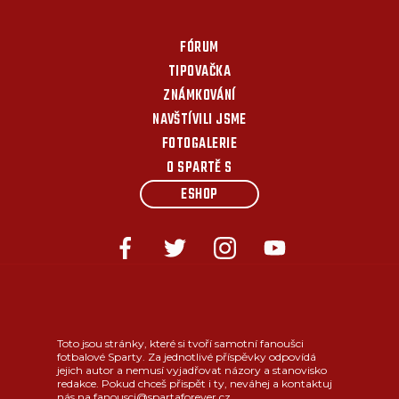
FÓRUM
TIPOVAČKA
ZNÁMKOVÁNÍ
NAVŠTÍVILI JSME
FOTOGALERIE
O SPARTĚ S
ESHOP
Toto jsou stránky, které si tvoří samotní fanoušci
fotbalové Sparty. Za jednotlivé příspěvky odpovídá
jejich autor a nemusí vyjadřovat názory a stanovisko
redakce. Pokud chceš přispět i ty, neváhej a kontaktuj
nás na fanousci@spartaforever.cz.