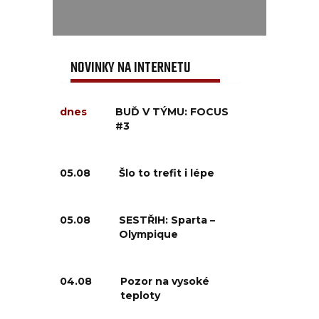
NOVINKY NA INTERNETU
dnes
BUĎ V TÝMU: FOCUS
#3
05.08
Šlo to trefit i lépe
05.08
SESTŘIH: Sparta –
Olympique
04.08
Pozor na vysoké
teploty