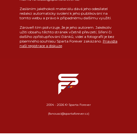
Zasláním jakéhokoli materiálu dává jeho odesílatel
redakci automaticky svolení k jeho publikování na
tomto webu a právo k případnému dalšímu využití.
Zároveň tím potvrzuje, že je jeho autorem. Jakékoliv
užití obsahu těchto stránek včetně převzetí, šíření či
dalšího zpřístupňování článků, videí a fotografií je bez
písemného souhlasu Sparta Forever zakázáno.
Pravidla
naší registrace a diskuze
.
2004 - 2026 © Sparta Forever
(fanousci@spartaforever.cz)