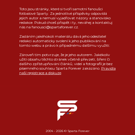
Toto jsou stránky, které si tvoří samotní fanoušci
fotbalové Sparty. Za jednotlivé příspěvky odpovídá
jejich autor a nemusí vyjadřovat názory a stanovisko
redakce. Pokud chceš přispět i ty, neváhej a kontaktuj
nás na fanousci@spartaforever.cz.
Zasláním jakéhokoli materiálu dává jeho odesílatel
redakci automaticky svolení k jeho publikování na
tomto webu a právo k případnému dalšímu využití.
Zároveň tím potvrzuje, že je jeho autorem. Jakékoliv
užití obsahu těchto stránek včetně převzetí, šíření či
dalšího zpřístupňování článků, videí a fotografií je bez
písemného souhlasu Sparta Forever zakázáno.
Pravidla
naší registrace a diskuze
.
2004 - 2026 © Sparta Forever